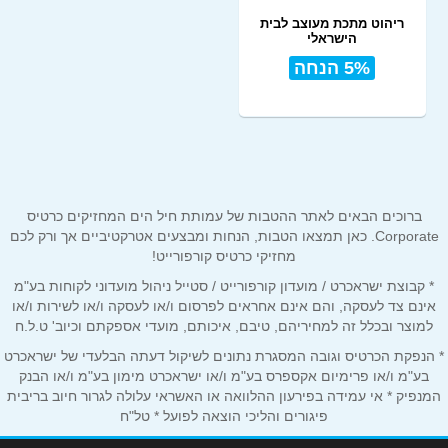
ריהוט מתכת מעוצב לבית
הישראלי
5% הנחה
ברוכים הבאים לאתר ההטבות של עמותת חיל הים המחזיקים כרטיס
Corporate. כאן תמצאו הטבות, הנחות ומבצעים אטרקטיביים אך ורק לכם
מחזיקי כרטיס קורפורייט!
* קבוצת ישראכרט / מועדון קורפורייט / סטייל ניהול מועדוני לקוחות בע"מ
אינם צד לעסקה, והם אינם אחראים לפרסום ו/או לעסקה ו/או לשירות ו/או
למוצר ובכלל זה למחיריהם, טיבם, איכותם, מועדי אספקתם וכיוב' ט.ל.ח
* הנפקת הכרטיס וגובה המסגרת נתונים לשיקול דעתה הבלעדי של ישראכרט
בע"מ ו/או פרימיום אקספרס בע"מ ו/או ישראכרט מימון בע"מ ו/או הבנק
המנפיק * אי עמידה בפירעון ההלוואה או האשראי עלולה לגרור חיוב בריבית
פיגורים והליכי הוצאה לפועל * טל"ח