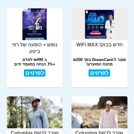
חדש בבזק! WiFi MAX
נופש + הופעה של רפי
ביטון
שובר ל-DreamCard בסך ₪200
ב ₪499 לאדם
מתנת המועדון!
+3% הנחה במעמד חיוב
לפרטים
לפרטים
שובר לרשת Columbia
שובר לרשת Columbia