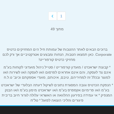
1
מתוך 49
ברוכים הבאים לאתר ההטבות של עמותת חיל הים המחזיקים כרטיס
Corporate. כאן תמצאו הטבות, הנחות ומבצעים אטרקטיביים אך ורק לכם
מחזיקי כרטיס קורפורייט!
* קבוצת ישראכרט / מועדון קורפורייט / סטייל ניהול מועדוני לקוחות בע"מ
אינם צד לעסקה, והם אינם אחראים לפרסום ו/או לעסקה ו/או לשירות ו/או
למוצר ובכלל זה למחיריהם, טיבם, איכותם, מועדי אספקתם וכיוב' ט.ל.ח
* הנפקת הכרטיס וגובה המסגרת נתונים לשיקול דעתה הבלעדי של ישראכרט
בע"מ ו/או פרימיום אקספרס בע"מ ו/או ישראכרט מימון בע"מ ו/או הבנק
המנפיק * אי עמידה בפירעון ההלוואה או האשראי עלולה לגרור חיוב בריבית
פיגורים והליכי הוצאה לפועל * טל"ח