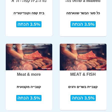
a lwaleed שווארמה
נורה בית קפה - ת"א
כל סוגי הבשר שווארמה
בית קפה וקונדיטוריה
3.5% הנחה
3.5% הנחה
Meat & more
MEAT & FISH
קצביית בשרים ודגים
קצבייה מקצועית
3.5% הנחה
3.5% הנחה