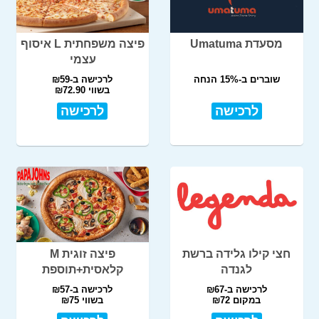
מסעדת Umatuma
פיצה משפחתית L איסוף
עצמי
שוברים ב-15% הנחה
לרכישה ב-₪59
בשווי ₪72.90
לרכישה
לרכישה
חצי קילו גלידה ברשת
פיצה זוגית M
לגנדה
קלאסית+תוספת
לרכישה ב-₪67
לרכישה ב-₪57
במקום ₪72
בשווי ₪75