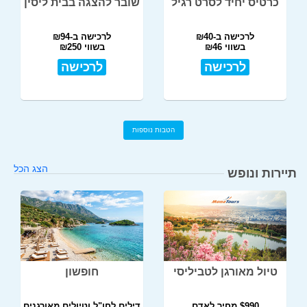
כרטיס יחיד לסרט רגיל
שובר להצגה בבית ליסין
לרכישה ב-₪40
לרכישה ב-₪94
בשווי ₪46
בשווי ₪250
לרכישה
לרכישה
הטבות נוספות
הצג הכל
תיירות ונופש
טיול מאורגן לטביליסי
חופשון
$990 מחיר לאדם
דילים לחו"ל וטיולים מאורגנים