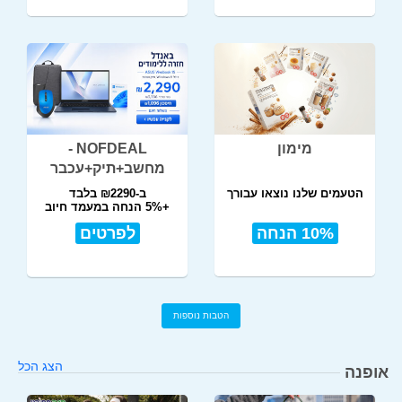
מימון
NOFDEAL -
מחשב+תיק+עכבר
הטעמים שלנו נוצאו עבורך
ב-₪2290 בלבד
+5% הנחה במעמד חיוב
10% הנחה
לפרטים
הטבות נוספות
הצג הכל
אופנה