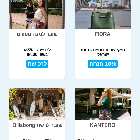
FIORA
שובר למגה ספורט
תיקי עור איכותיים - מותג
לרכישה ב-₪85
ישראלי
בשווי ₪100
10% הנחה
לרכישה
KANTERO
שובר לרשת Billabong