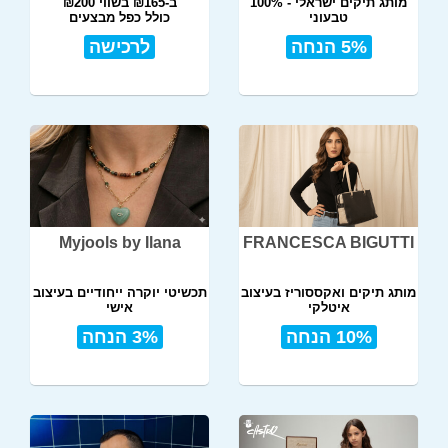
מותג תיקים ישראלי - 100%
ב-₪165 בשווי ₪200
טבעוני
כולל כפל מבצעים
תל אביב
5% הנחה
לרכישה
Myjools by Ilana
FRANCESCA BIGUTTI
מותג תיקים ואקססוריז בעיצוב
תכשיטי יוקרה ייחודיים בעיצוב
איטלקי
אישי
10% הנחה
3% הנחה