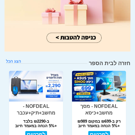
הצג הכל
חזרה לבית הספר
NOFDEAL - מסך
NOFDEAL -
מחשב+כיסא
מחשב+תיק+עכבר
רק ב-₪699 במקום ₪989
ב-₪2290 בלבד
+5% הנחה במעמד חיוב
+5% הנחה במעמד חיוב
לפרטים
לפרטים