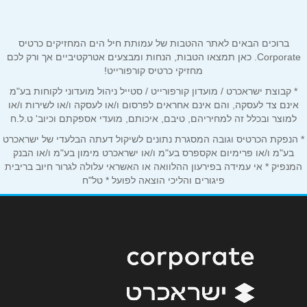
טלפון
*
ברוכים הבאים לאתר ההטבות של עמותת חיל הים המחזיקים כרטיס
אימייל
*
Corporate. כאן תמצאו הטבות, הנחות ומבצעים אטרקטיביים אך ורק לכם
מחזיקי כרטיס קורפורייט!
* קבוצת ישראכרט / מועדון קורפורייט / סטייל ניהול מועדוני לקוחות בע"מ
נושא
*
אינם צד לעסקה, והם אינם אחראים לפרסום ו/או לעסקה ו/או לשירות ו/או
אנא חזרו אלי בקשר ל...
למוצר ובכלל זה למחיריהם, טיבם, איכותם, מועדי אספקתם וכיוב' ט.ל.ח
* הנפקת הכרטיס וגובה המסגרת נתונים לשיקול דעתה הבלעדי של ישראכרט
הודעה
*
בע"מ ו/או פרימיום אקספרס בע"מ ו/או ישראכרט מימון בע"מ ו/או הבנק
המנפיק * אי עמידה בפירעון ההלוואה או האשראי עלולה לגרור חיוב בריבית
פיגורים והליכי הוצאה לפועל * טל"ח
שליחה