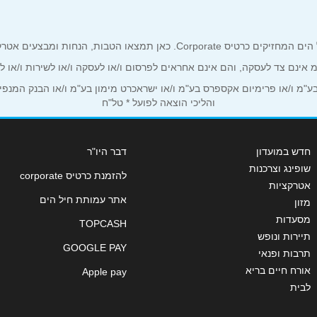
אימייל
*
ים אטרקטיביים אך ורק לכם מחזיקי כרטיס קורפורייט!
ע"מ אינם צד לעסקה, והם אינם אחראים לפרסום ו/או לעסקה ו/או לשירות ו/או 
מ ו/או פרימיום אקספרס בע"מ ו/או ישראכרט מימון בע"מ ו/או הבנק המנפיק *
והליכי הוצאה לפועל * טל"ח
חדש במועדון
דבר היו"ר
שופינג וצרכנות
להזמנת כרטיס corporate
אטרקציות
אתר עמותת חיל הים
מזון
מסעדות
TOPCASH
שליחה
תיירות ונופש
GOOGLE PAY
תרבות ופנאי
אורח חיים בריא
Apple pay
לבית