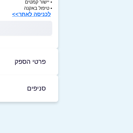
• יישור קמטים
• טיפול באקנה
לכניסה לאתר>>
פרטי הספק
1-800-212-210
סניפים
באתר
בפייסבוק
תל אביב יפו
דרויאנוב 5 תל אביב דרויאנוב 5
שם מלא
*
1-800-212-210