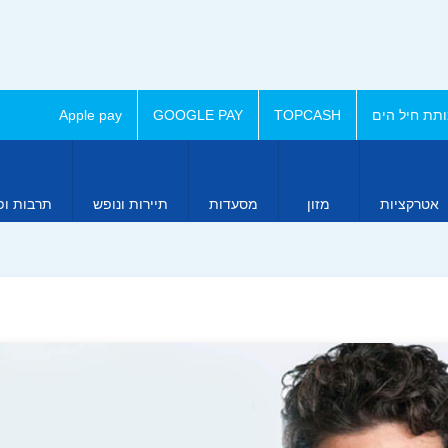
תת חיל הים
TOPCASH
GOOGLE PAY
Apple pay
אטרקציות
מזון
מסעדות
תיירות ונופש
תרבות ופ