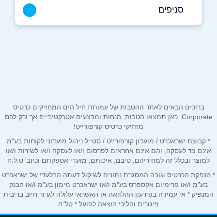
050-2840329
|
08-6177700
סניפים
באתר
בפייסבוק
באר שבע
הצורף יהושוע 9
08-6177700
שם מלא
*
טלפון
*
ברוכים הבאים לאתר ההטבות של עמותת חיל הים המחזיקים כרטיס
Corporate. כאן תמצאו הטבות, הנחות ומבצעים אטרקטיביים אך ורק לכם
מחזיקי כרטיס קורפורייט!
אימייל
*
* קבוצת ישראכרט / מועדון קורפורייט / סטייל ניהול מועדוני לקוחות בע"מ
אינם צד לעסקה, והם אינם אחראים לפרסום ו/או לעסקה ו/או לשירות ו/או
למוצר ובכלל זה למחיריהם, טיבם, איכותם, מועדי אספקתם וכיוב' ט.ל.ח
נושא
*
* הנפקת הכרטיס וגובה המסגרת נתונים לשיקול דעתה הבלעדי של ישראכרט
אנא חזרו אלי בקשר ל...
בע"מ ו/או פרימיום אקספרס בע"מ ו/או ישראכרט מימון בע"מ ו/או הבנק
המנפיק * אי עמידה בפירעון ההלוואה או האשראי עלולה לגרור חיוב בריבית
פיגורים והליכי הוצאה לפועל * טל"ח
הודעה
*