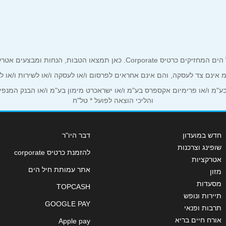
אימייל
*
ים אטרקטיביים אך ורק לכם מחזיקי כרטיס קורפורייט!
ע"מ אינם צד לעסקה, והם אינם אחראים לפרסום ו/או לעסקה ו/או לשירות ו/או 
מ ו/או פרימיום אקספרס בע"מ ו/או ישראכרט מימון בע"מ ו/או הבנק המנפיק *
והליכי הוצאה לפועל * טל"ח
חדש במועדון
דבר היו"ר
שופינג וצרכנות
להזמנת כרטיס corporate
אטרקציות
אתר עמותת חיל הים
מזון
מסעדות
TOPCASH
שליחה
תיירות ונופש
GOOGLE PAY
תרבות ופנאי
אורח חיים בריא
Apple pay