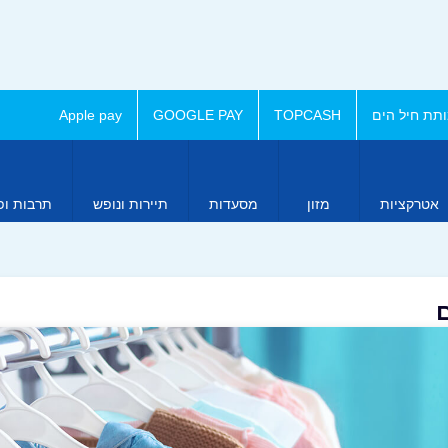
תת חיל הים
TOPCASH
GOOGLE PAY
Apple pay
אטרקציות
מזון
מסעדות
תיירות ונופש
תרבות ופ