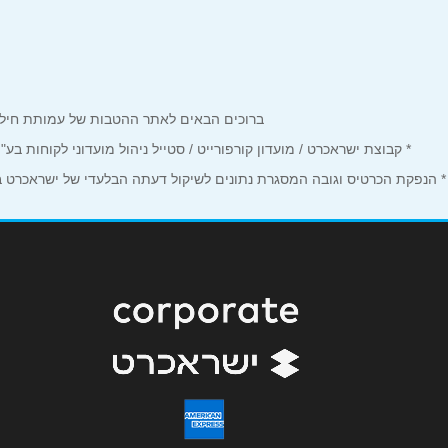
צה''ל 12
שם מלא
*
04-864-5958
טלפון
*
ברוכים הבאים לאתר ההטבות של עמותת חיל הים המחזיקים כרטיס Corporate. כאן תמצאו הטבות, הנחות ומבצע
נושא
*
* קבוצת ישראכרט / מועדון קורפורייט / סטייל ניהול מועדוני לקוחות ב
* הנפקת הכרטיס וגובה המסגרת נתונים לשיקול דעתה הבלעדי של ישראכרט בע"
אנא חזרו אלי בקשר ל...
הודעה
*