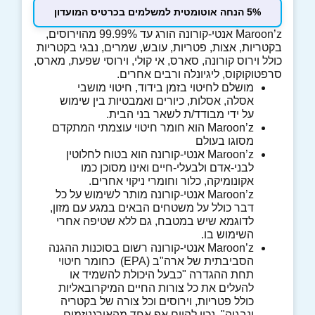
5% הנחה אוטומטית למשלמים בכרטיס המועדון
Maroon’z אנטי-קורונה הורג עד 99.99% מהוירוסים,
בקטריות, אצות, פטריות, עובש, שמרים, נבגי בקטריות
כולל וירוס קורונה, סארס, אי קולי, וירוסי שפעת, מארס,
סרפטוקוקוס, ליגיונלה ורבים אחרים.
מושלם לחיטוי בזמן בידוד, חיטוי מושבי
אסלה, אסלות, כיורים ואמבטיות בין שימוש
על ידי מבודד/ת לשאר בני הבית.
Maroon’z הוא חומר חיטוי עוצמתי המתקדם
מסוגו בעולם
Maroon’z אנטי-קורונה הוא בטוח לחלוטין
לבני-אדם ולבעלי-חיים ואינו מסוכן כמו
אקונומיקה, כלור וחומרי ניקוי אחרים.
Maroon’z אנטי-קורונה מותר לשימוש על כל
דבר כולל על משטחים הבאים במגע עם מזון,
לדוגמא שיש במטבח, גם ללא שטיפה אחרי
השימוש בו.
Maroon’z אנטי-קורונה רשום בסוכנות ההגנה
הסביבתית של ארה"ב (EPA) כחומר חיטוי
תחת ההגדרה "כבעל היכולת להשמיד או
להעלים את כל צורות החיים המיקרובאליות
כולל פטריות, וירוסים וכל צורה של בקטריה
ונבגיה". נכון להיום אף אחד מהאורגניזמים