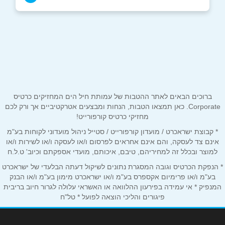
רמת השרון
שם מלא
*
חטיבת אלכסנדרוני 5
054-9625588
טלפון
*
ברוכים הבאים לאתר ההטבות של עמותת חיל הים המחזיקים כרטיס
אימייל
*
Corporate. כאן תמצאו הטבות, הנחות ומבצעים אטרקטיביים אך ורק לכם
מחזיקי כרטיס קורפורייט!
* קבוצת ישראכרט / מועדון קורפורייט / סטייל ניהול מועדוני לקוחות בע"מ
נושא
*
אינם צד לעסקה, והם אינם אחראים לפרסום ו/או לעסקה ו/או לשירות ו/או
אנא חזרו אלי בקשר ל...
למוצר ובכלל זה למחיריהם, טיבם, איכותם, מועדי אספקתם וכיוב' ט.ל.ח
* הנפקת הכרטיס וגובה המסגרת נתונים לשיקול דעתה הבלעדי של ישראכרט
הודעה
*
בע"מ ו/או פרימיום אקספרס בע"מ ו/או ישראכרט מימון בע"מ ו/או הבנק
המנפיק * אי עמידה בפירעון ההלוואה או האשראי עלולה לגרור חיוב בריבית
פיגורים והליכי הוצאה לפועל * טל"ח