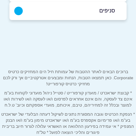
077-4342099
סניפים
באתר
תל אביב יפו
הנציב 14 תל אביב הנצי"ב 14
077-4342099
שם מלא
*
טלפון
*
ברוכים הבאים לאתר ההטבות של עמותת חיל הים המחזיקים כרטיס
Corporate. כאן תמצאו הטבות, הנחות ומבצעים אטרקטיביים אך ורק לכם
מחזיקי כרטיס קורפורייט!
אימייל
*
* קבוצת ישראכרט / מועדון קורפורייט / סטייל ניהול מועדוני לקוחות בע"מ
אינם צד לעסקה, והם אינם אחראים לפרסום ו/או לעסקה ו/או לשירות ו/או
למוצר ובכלל זה למחיריהם, טיבם, איכותם, מועדי אספקתם וכיוב' ט.ל.ח
נושא
*
* הנפקת הכרטיס וגובה המסגרת נתונים לשיקול דעתה הבלעדי של ישראכרט
אנא חזרו אלי בקשר ל...
בע"מ ו/או פרימיום אקספרס בע"מ ו/או ישראכרט מימון בע"מ ו/או הבנק
המנפיק * אי עמידה בפירעון ההלוואה או האשראי עלולה לגרור חיוב בריבית
פיגורים והליכי הוצאה לפועל * טל"ח
הודעה
*