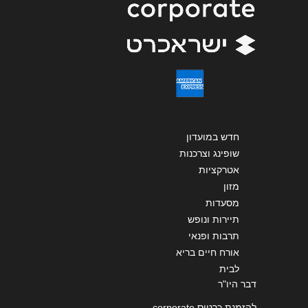
ירושלים
שליחה
האומן ירושלים האומן 30
02-6481072
באר שבע
חדש במועדון
תחנה מרכזית באר שבע
שופינג וצרכנות
08-6846010
אטרקציות
מזון
מסעדות
באר שבע
תיירות ונופש
תרבות ופנאי
אורח חיים בריא
גרנד קניון באר שבע טוביהו 125
לבית
054-6929798
דבר היו"ר
להזמנת כרטיס corporate