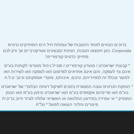
שם מלא
*
קניון מלחה ירושלים
02-6795395
טלפון
*
שוהם
ברוכים הבאים לאתר ההטבות של עמותת חיל הים המחזיקים כרטיס
אימייל
*
Corporate. כאן תמצאו הטבות, הנחות ומבצעים אטרקטיביים אך ורק לכם
מחזיקי כרטיס קורפורייט!
איירפורט סיטי נתב''ג
* קבוצת ישראכרט / מועדון קורפורייט / סטייל ניהול מועדוני לקוחות בע"מ
נושא
*
03-9793933
אינם צד לעסקה, והם אינם אחראים לפרסום ו/או לעסקה ו/או לשירות ו/או
אנא חזרו אלי בקשר ל...
למוצר ובכלל זה למחיריהם, טיבם, איכותם, מועדי אספקתם וכיוב' ט.ל.ח
* הנפקת הכרטיס וגובה המסגרת נתונים לשיקול דעתה הבלעדי של ישראכרט
ירושלים
הודעה
*
בע"מ ו/או פרימיום אקספרס בע"מ ו/או ישראכרט מימון בע"מ ו/או הבנק
המנפיק * אי עמידה בפירעון ההלוואה או האשראי עלולה לגרור חיוב בריבית
פיגורים והליכי הוצאה לפועל * טל"ח
תחנה מרכזית ירושלים
02-5001179