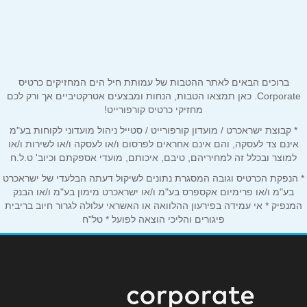
שם מלא
*
שדרות הגעתון 20
04-9019597
טלפון
*
ברוכים הבאים לאתר ההטבות של עמותת חיל הים המחזיקים כרטיס
אימייל
*
Corporate. כאן תמצאו הטבות, הנחות ומבצעים אטרקטיביים אך ורק לכם
מחזיקי כרטיס קורפורייט!
* קבוצת ישראכרט / מועדון קורפורייט / סטייל ניהול מועדוני לקוחות בע"מ
נושא
*
אינם צד לעסקה, והם אינם אחראים לפרסום ו/או לעסקה ו/או לשירות ו/או
אנא חזרו אלי בקשר ל...
למוצר ובכלל זה למחיריהם, טיבם, איכותם, מועדי אספקתם וכיוב' ט.ל.ח
* הנפקת הכרטיס וגובה המסגרת נתונים לשיקול דעתה הבלעדי של ישראכרט
הודעה
*
בע"מ ו/או פרימיום אקספרס בע"מ ו/או ישראכרט מימון בע"מ ו/או הבנק
המנפיק * אי עמידה בפירעון ההלוואה או האשראי עלולה לגרור חיוב בריבית
פיגורים והליכי הוצאה לפועל * טל"ח
שליחה