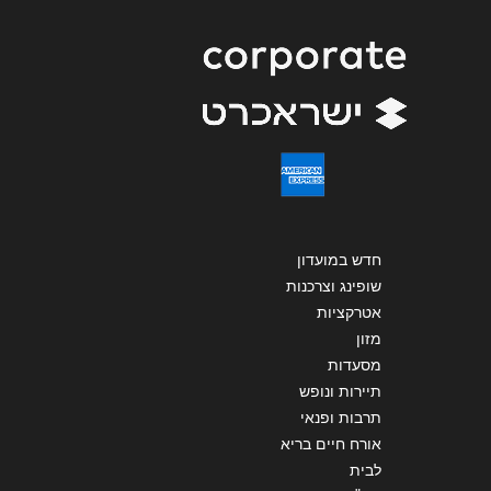
נתניה
שליחה
גיבורי ישראל 24
072-3923985
חדש במועדון
שופינג וצרכנות
אטרקציות
מזון
מסעדות
תיירות ונופש
תרבות ופנאי
אורח חיים בריא
לבית