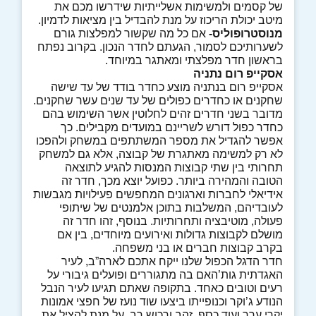
של קסמים ולמשימות אשלייתיות שידרשו מכם את
מיטב יכולת הריכוז על מנת להבדיל בין מציאות לדמיון.
מנוסטרופוליס-
אם כל מה שקשור למפלצות גורם
לשערותיכם לסמור, הגעתם לחדר הנכון. בקרוב נפתח
בראשון חדר מפלצתי ומאתגר במיוחד.
אסקייפ רום נתניה
אסקייפ רום בנתניה מוצע כחדר בודד של עד שישה
שחקנים או כחדרים כפולים של עד שנים עשר שחקנים.
מדובר בשני חדרים זהים לחלוטין אשר השימוש בהם
כחדר כפול דורש לשריינם במועדים מקבילים. כך
אפשר להגדיל את מספר המשתתפים במשחק ולהפכו
לא רק למשימה מאתגרת של קבוצה, אלא גם למשחק
תחרותי בין שתי קבוצות המנסות להגיע לתוצאה
הטובה והמהירה ביותר. כפועל יוצא מכך, חדר זה
אידיאלי לחברות וארגונים המחפשים פעילויות מגבשות
לעובדיהם, המשלבות בתוכן אלמנטים של שיתופי
פעולה, מוטיבציה ותחרותיות. בנוסף, זהו חדר זה
מושלם לקבוצות גדולות ואירועים מיוחדים, בין אם
בקרב קבוצות חברים או בני משפחה.
חדר הדגל הכפול שלנו ייקח אתכם לארה”ב, לעיר
האגדתית גות’האם בה מתגוררים ופועלים גיבורי על
רעים וטובים כאחד. בתקופה שאתם תגיעו לעיר הנבל
הנודע ג’וקר וכנופייתו ביצעו שוד נועז של חפצי אמונות
יקרי ערך ועוד כסף, זהב ורכוש רב. על מנת להציל את