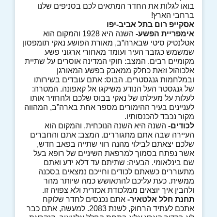
בואו לגלות את החדר המתאים לכם בסניפים שלנו
ברחבי הארץ!
אסקייפ רום בתל אביב-יפו
אימפריית הפשע-
השנה היא 1928 והמקום הוא
אטלנטיק סיטי שבארה”ב, מאורת הפושע נאקי תומפסון
שמשמש כגזבר העיר ועומד מאחורי ארגוני פשע
מקומיים רבים. המצב: חוקי המדינה אוסרים על שתיית
אלכוהול וזאת כחלק ממאבק בפשע המאורגן
ובמלחמות גנגסטרים. הבוס: אתם עובדים בשירותו
של גנגסטר העל הנודע משיקגו אל קאפונה. המטרה:
לעלות על מעילתו של נאקי בבוס שלכם ולהחזיר אותו
לעניינים בעיר ההימורים מספר אחת בארה”ב, המהווה
מקור נכבד להכנסותיו.
לכודים-
השנה היא השנה הנוכחית, והמקום הוא
העיירה שבה אתם מתגוררים. המצב: אתם והחברים
שלכם יצאתם לבילוי מהנה רווי שתייה בפאב חדש,
אשר נפתח בסמוך למרפאת השיניים של רופא בעל
שם בינלאומי. הבעיה: שתיתם עד דלא ידע ואתם
מתעוררים כשאתם לכודים וחייכם נמצאים בסכנה
ממשית. כעת עליכם להתאושש כמה שיותר מהר
ולהבין איך יוצאים ממלכודת אכזרית ולא צפויה זו.
תחנת חלל אלטאיר-
אתם נכנסים לחדר שלוקח
אתכם לעתיד הרחוק, לשנת 2083. למעשה, אתם כבר