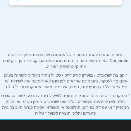
תל אביב - יפו
שמעון בן שטח שמעון בן שטח
שם מלא
*
077-3610000
טלפון
*
ראשון לציון
ברוכים הבאים לאתר ההטבות של עמותת חיל הים המחזיקים כרטיס
Corporate. כאן תמצאו הטבות, הנחות ומבצעים אטרקטיביים אך ורק לכם
אימייל
*
מחזיקי כרטיס קורפורייט!
סחרוב 10
* קבוצת ישראכרט / מועדון קורפורייט / סטייל ניהול מועדוני לקוחות בע"מ
077-3610000
אינם צד לעסקה, והם אינם אחראים לפרסום ו/או לעסקה ו/או לשירות ו/או
נושא
*
למוצר ובכלל זה למחיריהם, טיבם, איכותם, מועדי אספקתם וכיוב' ט.ל.ח
אנא חזרו אלי בקשר ל...
* הנפקת הכרטיס וגובה המסגרת נתונים לשיקול דעתה הבלעדי של ישראכרט
תל אביב - יפו
בע"מ ו/או פרימיום אקספרס בע"מ ו/או ישראכרט מימון בע"מ ו/או הבנק
הודעה
*
המנפיק * אי עמידה בפירעון ההלוואה או האשראי עלולה לגרור חיוב בריבית
פיגורים והליכי הוצאה לפועל * טל"ח
הרכבת 22
077-3610000