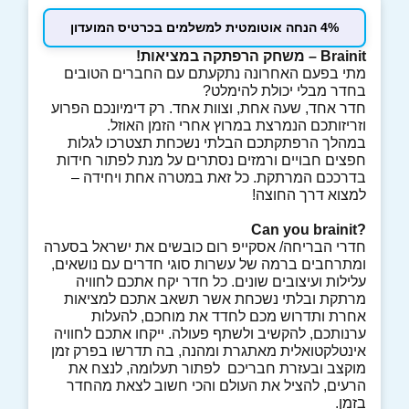
4% הנחה אוטומטית למשלמים בכרטיס המועדון
Brainit – משחק הרפתקה במציאות!
מתי בפעם האחרונה נתקעתם עם החברים הטובים
בחדר מבלי יכולת להימלט?
חדר אחד, שעה אחת, וצוות אחד. רק דימיונכם הפרוע
וזריזותכם הנמרצת במרוץ אחרי הזמן האוזל.
במהלך הרפתקתכם הבלתי נשכחת תצטרכו לגלות
חפצים חבויים ורמזים נסתרים על מנת לפתור חידות
בדרככם המרתקת. כל זאת במטרה אחת ויחידה –
למצוא דרך החוצה!
?Can you brainit
חדרי הבריחה/ אסקייפ רום כובשים את ישראל בסערה
ומתרחבים ברמה של עשרות סוגי חדרים עם נושאים,
עלילות ועיצובים שונים. כל חדר יקח אתכם לחוויה
מרתקת ובלתי נשכחת אשר תשאב אתכם למציאות
אחרת ותדרוש מכם לחדד את מוחכם, להעלות
ערנותכם, להקשיב ולשתף פעולה. ייקחו אתכם לחוויה
אינטלקטואלית מאתגרת ומהנה, בה תדרשו בפרק זמן
מוקצב ובעזרת חבריכם לפתור תעלומה, לנצח את
הרעים, להציל את העולם והכי חשוב לצאת מהחדר
בזמן.