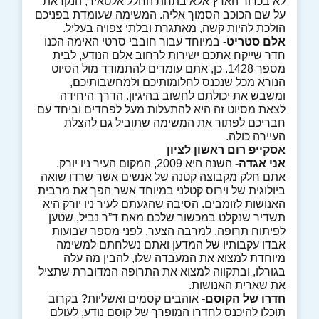
לא בכדור הארץ אלא בתחת החלל אלטאיר, הנקראת
על שם הכוכב הסמוך אליה. המשימה שעומדת בפניכם
הולכת להיות קשה, מאתגרת ובלתי צפויה בעליל.
אלם סטריט-
במיוחד עבור חובבי סרטי האימה הכנו
חדר שייקח אתכם ישירות לרחוב אלם הנודע, לבית
מספר 1428. כן, אתם עומדים להתמודד מול הסיוט
הנורא מכל שנכנס לחלומותיכם ולמחשבותיכם,
ומשבש את יכולתם לחשוב בהיגיון. הדרך היחידה
לצאת מסיוט זה היא להתעלות מעל לפחדים וביחד עם
חבריכם לפתור את המשימה שתוביל גם להצלת
העיירה כולה.
אסקייפ רום ראשון לציון
אני אגדה-
השנה היא 2009, המקום העיר ניו יורק.
אתם חלק מקבוצה קטנה של אנשים אשר שרדו שואה
ביולוגית של וירוס קטלני במיוחד אשר הפך את מרבית
האנושות לזומבים. הסיבה שהגעתם לעיר ניו יורק היא
תשדיר שנקלט במכשור שלכם מאת ד”ר נביל, שטען
לפיתוח תרופה. למרבה הצער, לפני מספר שבועות
אבדו עקבותיו של המדען ואתם נשלחתם למשימה
מיוחדת למצוא את המעבדה שלו, להבין מה עלה
בגורלו, ובתקווה למצוא את התרופה המדוברת שתציל
את שארית האנושות.
חדרו של הקוסם-
אוהבים קסמים ואשליות? בקרוב
תוכלו להיכנס לחדרו המופרך של קוסם נודע, לעולם