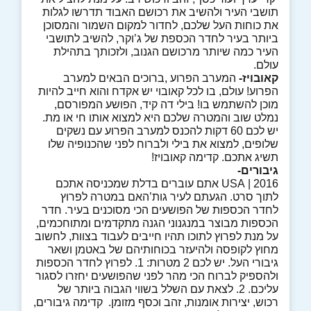
תושבי העיר ולהשיב את רכושם האבוד תדרשו לגלות
את כוחות העל שלכם, לחדור למקום השמור והמסוכן
ביותר בעיר לחדר הכספת של ג’וקר, להשיב לתושבי
העיר כמה שיותר מרכושם הגנוב, ולזכותך בתהילת
עולם.
קאובויז-
המערב הפרוע ,ברוכים הבאים למערב
הפרוע! עולם, בו לכל קאובוי יש אקדח והוא חייב להיות
מוכן להשתמש בו! בילי דה קיד, הפושע המפורסם,
נמלט שוב והמטרה שלכם היא למצוא אותו חי או מת.
יש לכם 60 דקות להכנס למערב הפרוע עם נשקים
שלופים, למצוא את בילי ולברוח לפני שהכנופיה שלו
תשיג אתכם. קדימה קאובויז!
גיבורים-
2016 | USA אתם עוברים בדלת שמכניסה אתכם
לתוך סרט. הגעתם לעיר גות’האם במטרה לפרוץ
לחדר הכספות של הפושעים הכי מסוכנים בעיר. חדר
הכספות מבוצר במנגנוני הגנה מתקדמים ומתוחכמים,
על מנת לפרוץ לתוכו תהיו חייבים לעבוד בצוות, לחשוב
מחוץ לקופסה ולהיעזר בכוחותיהם של באטמן ושאר
גיבורי העל. יש לכם 2 מטרות: 1. לפרוץ לחדר הכספות
ולהספיק לברוח הכי מהר לפני שהפושעים יחזרו לסגור
עליכם. 2. לצאת עם השלל בשווי הגבוה ביותר של
רכוש, יצירות אומנות, זהב וכסף מזומן. קדימה גיבורים,