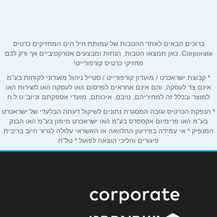
שם מלא
*
ברוכים הבאים לאתר ההטבות של עמותת חיל הים המחזיקים כרטיס
Corporate. כאן תמצאו הטבות, הנחות ומבצעים אטרקטיביים אך ורק לכם
מחזיקי כרטיס קורפורייט!
טלפון
*
* קבוצת ישראכרט / מועדון קורפורייט / סטייל ניהול מועדוני לקוחות בע"מ
אינם צד לעסקה, והם אינם אחראים לפרסום ו/או לעסקה ו/או לשירות ו/או
למוצר ובכלל זה למחיריהם, טיבם, איכותם, מועדי אספקתם וכיוב' ט.ל.ח
אימייל
*
* הנפקת הכרטיס וגובה המסגרת נתונים לשיקול דעתה הבלעדי של ישראכרט
בע"מ ו/או פרימיום אקספרס בע"מ ו/או ישראכרט מימון בע"מ ו/או הבנק
המנפיק * אי עמידה בפירעון ההלוואה או האשראי עלולה לגרור חיוב בריבית
נושא
*
פיגורים והליכי הוצאה לפועל * טל"ח
אנא חזרו אלי בקשר ל...
הודעה
*