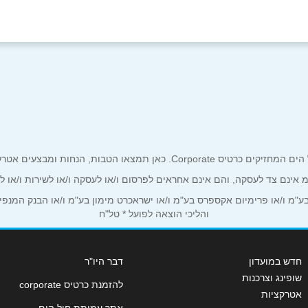
ים אטרקטיביים אך ורק לכם מחזיקי כרטיס קורפורייט!
ע"מ אינם צד לעסקה, והם אינם אחראים לפרסום ו/או לעסקה ו/או לשירות ו/או 
אימייל
*
מ ו/או פרימיום אקספרס בע"מ ו/או ישראכרט מימון בע"מ ו/או הבנק המנפיק *
והליכי הוצאה לפועל * טל"ח
חדש במועדון
דבר היו"ר
שופינג וצרכנות
להזמנת כרטיס corporate
אטרקציות