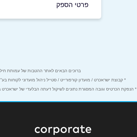
פרטי הספק
chen@hotcinema.co.il
|
058-7206846
באתר
בפייסבוק
באינסטגרם
שם מלא
*
ברוכים הבאים לאתר ההטבות של עמותת חיל הים המחזיקים כרטיס Corporate. כאן תמצאו הטבות, הנחות ומבצע
* קבוצת ישראכרט / מועדון קורפורייט / סטייל ניהול מועדוני לקוחות ב
טלפון
*
* הנפקת הכרטיס וגובה המסגרת נתונים לשיקול דעתה הבלעדי של ישראכרט בע"
נושא
*
אנא חזרו אלי בקשר ל...
הודעה
*