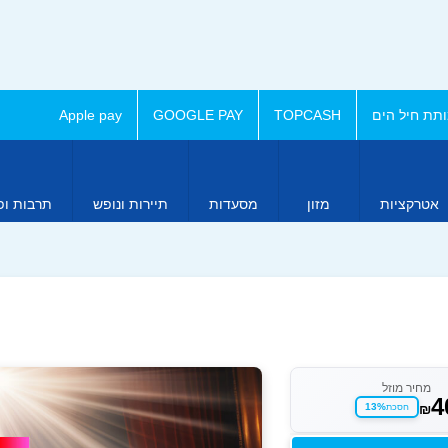
תת חיל הים
TOPCASH
GOOGLE PAY
Apple pay
אטרקציות
מזון
מסעדות
תיירות ונופש
תרבות ופ
מחיר מוזל
4
₪
13%
חסכת