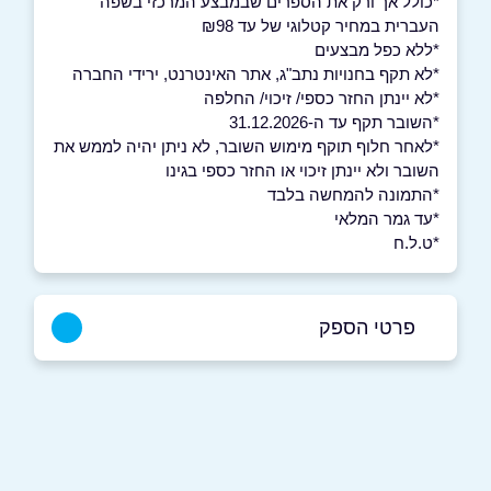
*כולל אך ורק את הספרים שבמבצע המרכזי בשפה
העברית במחיר קטלוגי של עד ₪98
*ללא כפל מבצעים
*לא תקף בחנויות נתב"ג, אתר האינטרנט, ירידי החברה
*לא יינתן החזר כספי/ זיכוי/ החלפה
*השובר תקף עד ה-31.12.2026
*לאחר חלוף תוקף מימוש השובר, לא ניתן יהיה לממש את
השובר ולא יינתן זיכוי או החזר כספי בגינו
*התמונה להמחשה בלבד
*עד גמר המלאי
*ט.ל.ח
פרטי הספק
באתר
בפייסבוק
באינסטגרם