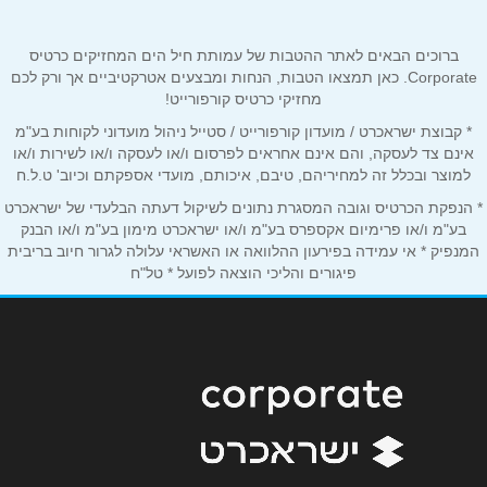
שם מלא
*
ברוכים הבאים לאתר ההטבות של עמותת חיל הים המחזיקים כרטיס
טלפון
*
Corporate. כאן תמצאו הטבות, הנחות ומבצעים אטרקטיביים אך ורק לכם
מחזיקי כרטיס קורפורייט!
* קבוצת ישראכרט / מועדון קורפורייט / סטייל ניהול מועדוני לקוחות בע"מ
אימייל
*
אינם צד לעסקה, והם אינם אחראים לפרסום ו/או לעסקה ו/או לשירות ו/או
למוצר ובכלל זה למחיריהם, טיבם, איכותם, מועדי אספקתם וכיוב' ט.ל.ח
* הנפקת הכרטיס וגובה המסגרת נתונים לשיקול דעתה הבלעדי של ישראכרט
נושא
*
בע"מ ו/או פרימיום אקספרס בע"מ ו/או ישראכרט מימון בע"מ ו/או הבנק
אנא חזרו אלי בקשר ל...
המנפיק * אי עמידה בפירעון ההלוואה או האשראי עלולה לגרור חיוב בריבית
פיגורים והליכי הוצאה לפועל * טל"ח
הודעה
*
שליחה