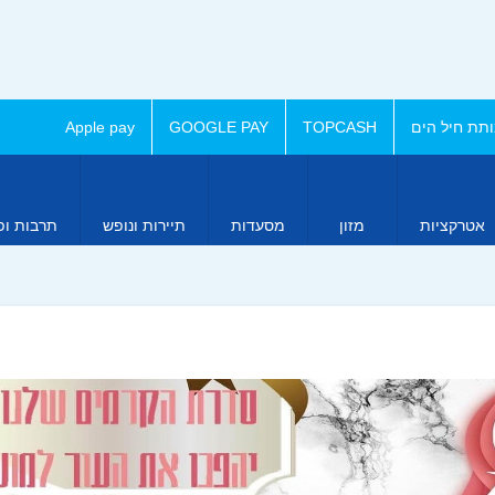
תת חיל הים
TOPCASH
GOOGLE PAY
Apple pay
אטרקציות
מזון
מסעדות
תיירות ונופש
תרבות ופ