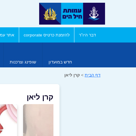
דבר היו"ר
להזמנת כרטיס corporate
אתר עמו
חדש במועדון
שופינג וצרכנות
דף הבית
>
קרן ליאן
קרן ליאן