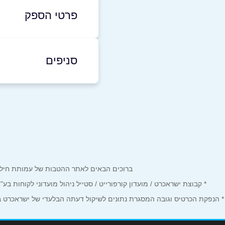
פרטי הספק
03-9191457
סניפים
באתר
בפייסבוק
פתח תקווה
הקניון הגדול מתחם ה
שם מלא
*
פלייס מוטה גור קומה 7
03-9191457
טלפון
*
ברוכים הבאים לאתר ההטבות של עמותת חיל הים המחזיקים כרטיס Corporate. כאן תמצאו הטבות, הנחות ומבצע
נושא
*
* קבוצת ישראכרט / מועדון קורפורייט / סטייל ניהול מועדוני לקוחות ב
* הנפקת הכרטיס וגובה המסגרת נתונים לשיקול דעתה הבלעדי של ישראכרט בע"
אנא חזרו אלי בקשר ל...
הודעה
*