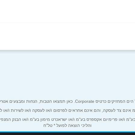
באינסטגרם
ולמס
אימייל
*
ים אטרקטיביים אך ורק לכם מחזיקי כרטיס קורפורייט!
ע"מ אינם צד לעסקה, והם אינם אחראים לפרסום ו/או לעסקה ו/או לשירות ו/או 
מ ו/או פרימיום אקספרס בע"מ ו/או ישראכרט מימון בע"מ ו/או הבנק המנפיק *
והליכי הוצאה לפועל * טל"ח