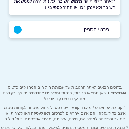
*לאחר חלוף תוקף מימוש השובר, לא ניתן יהיה לממש את
השובר ולא יינתן זיכוי או החזר כספי בגינו
פרטי הספק
3304*
באתר
בפייסבוק
באינסטגרם
שם מלא
*
ברוכים הבאים לאתר ההטבות של עמותת חיל הים המחזיקים כרטיס
Corporate. כאן תמצאו הטבות, הנחות ומבצעים אטרקטיביים אך ורק לכם
מחזיקי כרטיס קורפורייט!
טלפון
*
* קבוצת ישראכרט / מועדון קורפורייט / סטייל ניהול מועדוני לקוחות בע"מ
אינם צד לעסקה, והם אינם אחראים לפרסום ו/או לעסקה ו/או לשירות ו/או
למוצר ובכלל זה למחיריהם, טיבם, איכותם, מועדי אספקתם וכיוב' ט.ל.ח
אימייל
*
* הנפקת הכרטיס וגובה המסגרת נתונים לשיקול דעתה הבלעדי של ישראכרט