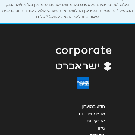
בע"מ ו/או פרימיום אקספרס בע"מ ו/או ישראכרט מימון בע"מ ו/או הבנק
המנפיק * אי עמידה בפירעון ההלוואה או האשראי עלולה לגרור חיוב בריבית
נושא
*
פיגורים והליכי הוצאה לפועל * טל"ח
אנא חזרו אלי בקשר ל...
הודעה
*
שליחה
חדש במועדון
שופינג וצרכנות
אטרקציות
מזון