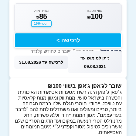
שווי הטבה
מחיר מוזל
85
100
₪
₪
15%
חסכת
לרכישה >
מחיר מוזל
— זכאות עד 5 שוברים לחודש קלנדרי
ניתן למימוש עד
לרכישה עד 31.08.2026
09.08.2031
שובר לג'אפן ג'אפן בשווי ₪100
ג׳פאן ג׳פאן הינה רשת מסעדות אסיאתיות האיכותית
והכשרה בישראל סושי, מנות ווק ומגוון מנות קלאסיות
עם טוויסט ייחודי. חומרי הגלם שלנו ברמה הגבוהה
ביותר, טריים ומעולים ואנו משתדלים לתת להם "לדבר
בעד עצמם". מגוון המנות ייחודי וללא פשרות, החל
מהנודלס הטרי הנעשה במקום ועד הדגים הטריים שלנו
אשר זוכים לטיפול מסור וקפדני ע״י מיטב המומחים
האסייאתים.