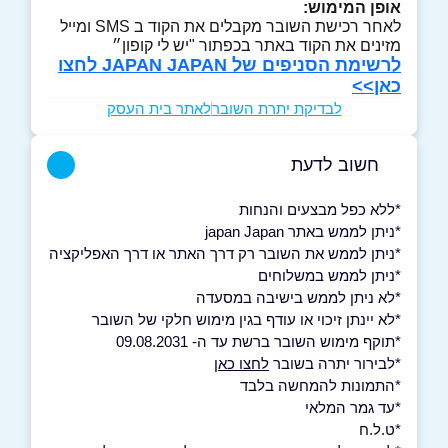
אופן המימוש:
לאחר רכישת השובר מקבלים את הקוד ב SMS ומייל
מזינים את הקוד באתר בכפתור "יש לי קופון״
לרשימת הסניפים של JAPAN JAPAN לחצו
כאן>>
לבדיקת יתרת השובר
לאתר בית העסק
חשוב לדעת
*ללא כפל מבצעים והנחות
*ניתן לממש באתר japan Japan
*ניתן לממש את השובר רק דרך האתר או דרך האפליקציה
*ניתן לממש במשלוחים
*לא ניתן לממש בישיבה במסעדה
*לא יינתן זיכוי או עודף בגין מימוש חלקי של השובר
*תוקף מימוש השובר ברשת עד ה- 09.08.2031
*לבירור יתרה בשובר
לחצו כאן
*התמונות להמחשה בלבד
*עד גמר המלאי
*ט.ל.ח