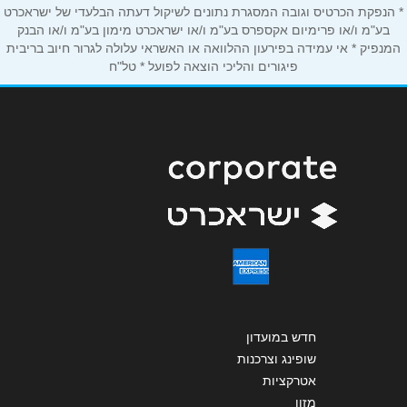
* הנפקת הכרטיס וגובה המסגרת נתונים לשיקול דעתה הבלעדי של ישראכרט
הודעה
*
בע"מ ו/או פרימיום אקספרס בע"מ ו/או ישראכרט מימון בע"מ ו/או הבנק
המנפיק * אי עמידה בפירעון ההלוואה או האשראי עלולה לגרור חיוב בריבית
פיגורים והליכי הוצאה לפועל * טל"ח
שליחה
חדש במועדון
שופינג וצרכנות
אטרקציות
מזון