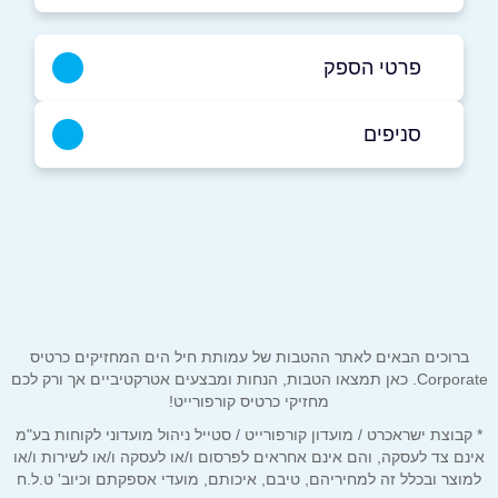
פרטי הספק
050-3365599
סניפים
חיפה
שם מלא
*
הנאמנים 9
050-3365599
טלפון
*
ברוכים הבאים לאתר ההטבות של עמותת חיל הים המחזיקים כרטיס
אימייל
*
Corporate. כאן תמצאו הטבות, הנחות ומבצעים אטרקטיביים אך ורק לכם
מחזיקי כרטיס קורפורייט!
* קבוצת ישראכרט / מועדון קורפורייט / סטייל ניהול מועדוני לקוחות בע"מ
נושא
*
אינם צד לעסקה, והם אינם אחראים לפרסום ו/או לעסקה ו/או לשירות ו/או
אנא חזרו אלי בקשר ל...
למוצר ובכלל זה למחיריהם, טיבם, איכותם, מועדי אספקתם וכיוב' ט.ל.ח