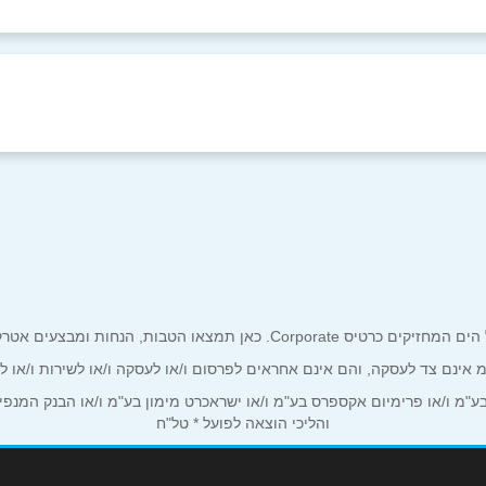
באינסטגרם
ביוטיוב
ים אטרקטיביים אך ורק לכם מחזיקי כרטיס קורפורייט!
ע"מ אינם צד לעסקה, והם אינם אחראים לפרסום ו/או לעסקה ו/או לשירות ו/או 
אימייל
*
מ ו/או פרימיום אקספרס בע"מ ו/או ישראכרט מימון בע"מ ו/או הבנק המנפיק *
והליכי הוצאה לפועל * טל"ח