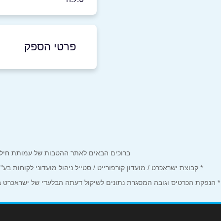
פרטי הספק
055-3141006
באתר
בפייסבוק
שם מלא
*
ברוכים הבאים לאתר ההטבות של עמותת חיל הים המחזיקים כרטיס Corporate. כאן תמצאו הטבות, הנחות ומבצע
* קבוצת ישראכרט / מועדון קורפורייט / סטייל ניהול מועדוני לקוחות ב
טלפון
*
* הנפקת הכרטיס וגובה המסגרת נתונים לשיקול דעתה הבלעדי של ישראכרט בע"
נושא
*