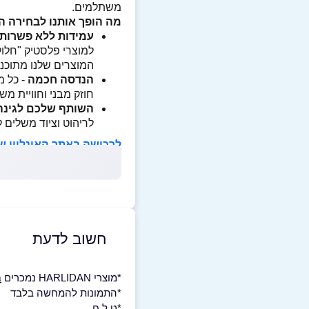
משתלמים.
מה הופך אותנו לבחירה ה
עמידות ללא פשרות
למוצרי פלסטיק "חלול
המוצרים שלנו מתוכננים לשרו
הנדסה חכמה
- כל מ
חוזק מבני וחוויית מ
השותף שלכם לגינה
לריהוט וציוד משלים ל
לרכישה באתר האונליין ששל HARLIDAN לחצו 
חשוב לדעת
*מוצרי HARLIDAN נמכרים
ב
*התמונות להמחשה בלבד
*ט.ל.ח