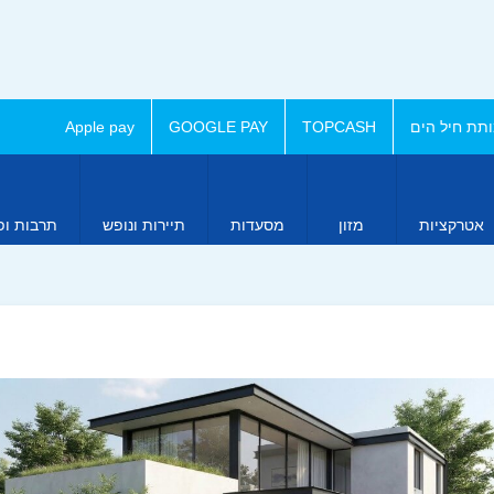
תת חיל הים
TOPCASH
GOOGLE PAY
Apple pay
אטרקציות
מזון
מסעדות
תיירות ונופש
תרבות ופ