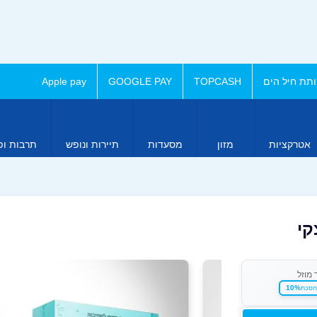
תת חיל הים
TOPCASH
GOOGLE PAY
Apple pay
אטרקציות
מזון
מסעדות
תיירות ונופש
תרבות ופ
קי
 מוזל
10%
חסכת