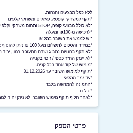
ללא כפל מבצעים והנחות.
*תקף למשחקי קופסא, פאזלים ומשחקי קלפים
*לא כולל מבצעי קופה, 5TOP ותחום משחקי וקלפי המודעות
*לרכישה מ-₪100 ומעלה
*יש לממש את השובר במלואו
*במידה והסכום לתשלום מעל 100 ₪ ניתן להוסיף את ההפרש במזומן או באשראי
*לא תקף בחנויות נתב"ג ושדה התעופה רמון, יריד
*לא יינתן החזר כספי / זיכוי בקנייה
*מימוש של קוד אחד בכל קניה.
*תוקף למימוש השובר עד 31.12.2026
*עד גמר המלאי
*התמונה להמחשה בלבד
*ט.ל.ח
*לאחר חלוף תוקף מימוש השובר, לא ניתן יהיה לממש 
פרטי הספק