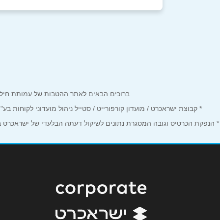
באתר
בפייסבוק
באינסטגרם
שם מלא
*
ברוכים הבאים לאתר ההטבות של עמותת חיל הים המחזיקים כרטיס Corporate. כאן תמצאו הטבות, הנחות ומבצע
טלפון
*
* קבוצת ישראכרט / מועדון קורפורייט / סטייל ניהול מועדוני לקוחות ב
* הנפקת הכרטיס וגובה המסגרת נתונים לשיקול דעתה הבלעדי של ישראכרט בע"
נושא
*
אנא חזרו אלי בקשר ל...
הודעה
*