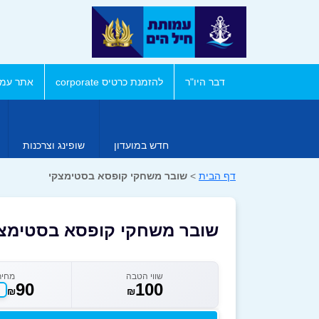
דבר היו"ר
להזמנת כרטיס corporate
אתר עמו
חדש במועדון
שופינג וצרכנות
דף הבית
>
שובר משחקי קופסא בסטימצקי
שובר משחקי קופסא בסטימצ
שווי הטבה
מחיר
90
100
₪
₪