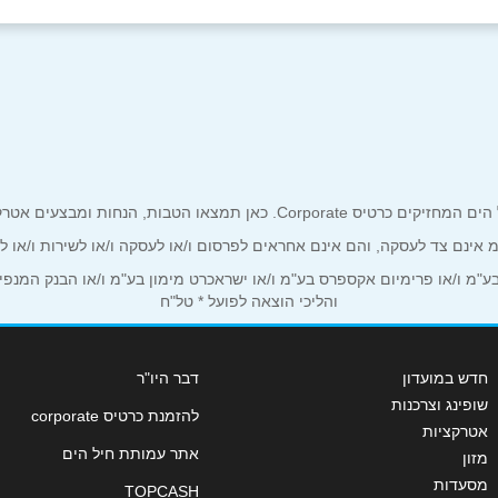
ים אטרקטיביים אך ורק לכם מחזיקי כרטיס קורפורייט!
אימייל
*
ע"מ אינם צד לעסקה, והם אינם אחראים לפרסום ו/או לעסקה ו/או לשירות ו/או 
מ ו/או פרימיום אקספרס בע"מ ו/או ישראכרט מימון בע"מ ו/או הבנק המנפיק *
והליכי הוצאה לפועל * טל"ח
חדש במועדון
דבר היו"ר
שופינג וצרכנות
להזמנת כרטיס corporate
אטרקציות
אתר עמותת חיל הים
מזון
מסעדות
TOPCASH