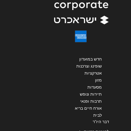
שליחה
חדש במועדון
שופינג וצרכנות
אטרקציות
מזון
מסעדות
תיירות ונופש
תרבות ופנאי
אורח חיים בריא
לבית
דבר היו"ר