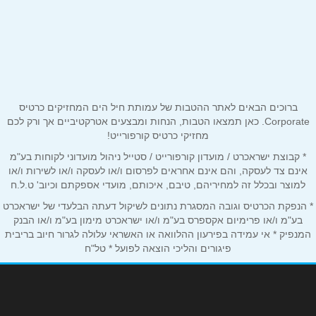
הכרמל 20
באתר
בפייסבוק
באינסטגרם
אזור התעשייה אלון תבור - בתיאום מראש
שם מלא
*
ברוכים הבאים לאתר ההטבות של עמותת חיל הים המחזיקים כרטיס
התמר 1
Corporate. כאן תמצאו הטבות, הנחות ומבצעים אטרקטיביים אך ורק לכם
מחזיקי כרטיס קורפורייט!
טלפון
*
* קבוצת ישראכרט / מועדון קורפורייט / סטייל ניהול מועדוני לקוחות בע"מ
אינם צד לעסקה, והם אינם אחראים לפרסום ו/או לעסקה ו/או לשירות ו/או
למוצר ובכלל זה למחיריהם, טיבם, איכותם, מועדי אספקתם וכיוב' ט.ל.ח
אימייל
*
* הנפקת הכרטיס וגובה המסגרת נתונים לשיקול דעתה הבלעדי של ישראכרט
בע"מ ו/או פרימיום אקספרס בע"מ ו/או ישראכרט מימון בע"מ ו/או הבנק
המנפיק * אי עמידה בפירעון ההלוואה או האשראי עלולה לגרור חיוב בריבית
נושא
*
פיגורים והליכי הוצאה לפועל * טל"ח
אנא חזרו אלי בקשר ל...
הודעה
*