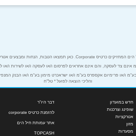
אשית
אימייל
*
ים אטרקטיביים אך ורק לכם מחזיקי כרטיס קורפורייט!
ע"מ אינם צד לעסקה, והם אינם אחראים לפרסום ו/או לעסקה ו/או לשירות ו/או 
מ ו/או פרימיום אקספרס בע"מ ו/או ישראכרט מימון בע"מ ו/או הבנק המנפיק *
והליכי הוצאה לפועל * טל"ח
חדש במועדון
דבר היו"ר
שופינג וצרכנות
להזמנת כרטיס corporate
אטרקציות
שליחה
אתר עמותת חיל הים
מזון
מסעדות
TOPCASH