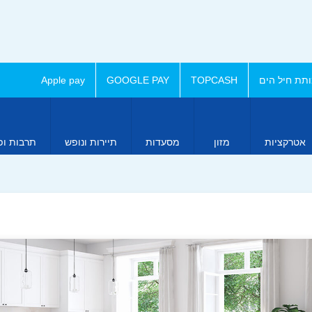
תת חיל הים
TOPCASH
GOOGLE PAY
Apple pay
אטרקציות
מזון
מסעדות
תיירות ונופש
תרבות ופ