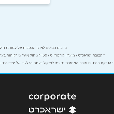
דיר אל-אסד
שם מלא
*
הגליל הירוק, כניסה ר
טלפון
*
04-9548383
נושא
*
ברוכים הבאים לאתר ההטבות של עמותת חיל הים המחזיקים כרטיס Corporate. כאן תמצאו הטבות, הנחות ומבצע
אנא חזרו אלי בקשר ל...
* קבוצת ישראכרט / מועדון קורפורייט / סטייל ניהול מועדוני לקוחות ב
הודעה
*
* הנפקת הכרטיס וגובה המסגרת נתונים לשיקול דעתה הבלעדי של ישראכרט בע"