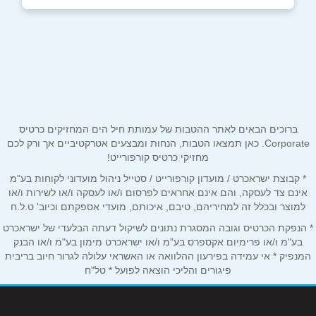
02-9401313
באתר
בפייסבוק
בוואטסאפ
שם מלא
*
ברוכים הבאים לאתר ההטבות של עמותת חיל הים המחזיקים כרטיס
Corporate. כאן תמצאו הטבות, הנחות ומבצעים אטרקטיביים אך ורק לכם
מחזיקי כרטיס קורפורייט!
טלפון
*
* קבוצת ישראכרט / מועדון קורפורייט / סטייל ניהול מועדוני לקוחות בע"מ
אינם צד לעסקה, והם אינם אחראים לפרסום ו/או לעסקה ו/או לשירות ו/או
למוצר ובכלל זה למחיריהם, טיבם, איכותם, מועדי אספקתם וכיוב' ט.ל.ח
אימייל
*
* הנפקת הכרטיס וגובה המסגרת נתונים לשיקול דעתה הבלעדי של ישראכרט
בע"מ ו/או פרימיום אקספרס בע"מ ו/או ישראכרט מימון בע"מ ו/או הבנק
המנפיק * אי עמידה בפירעון ההלוואה או האשראי עלולה לגרור חיוב בריבית
נושא
*
פיגורים והליכי הוצאה לפועל * טל"ח
אנא חזרו אלי בקשר ל...
הודעה
*