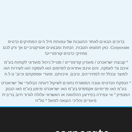
שם מלא
*
עין גרגור
04-6316510
טלפון
*
ברוכים הבאים לאתר ההטבות של עמותת חיל הים המחזיקים כרטיס
אימייל
*
Corporate. כאן תמצאו הטבות, הנחות ומבצעים אטרקטיביים אך ורק לכם
מחזיקי כרטיס קורפורייט!
* קבוצת ישראכרט / מועדון קורפורייט / סטייל ניהול מועדוני לקוחות בע"מ
נושא
*
אינם צד לעסקה, והם אינם אחראים לפרסום ו/או לעסקה ו/או לשירות ו/או
אנא חזרו אלי בקשר ל...
למוצר ובכלל זה למחיריהם, טיבם, איכותם, מועדי אספקתם וכיוב' ט.ל.ח
* הנפקת הכרטיס וגובה המסגרת נתונים לשיקול דעתה הבלעדי של ישראכרט
הודעה
*
בע"מ ו/או פרימיום אקספרס בע"מ ו/או ישראכרט מימון בע"מ ו/או הבנק
המנפיק * אי עמידה בפירעון ההלוואה או האשראי עלולה לגרור חיוב בריבית
פיגורים והליכי הוצאה לפועל * טל"ח