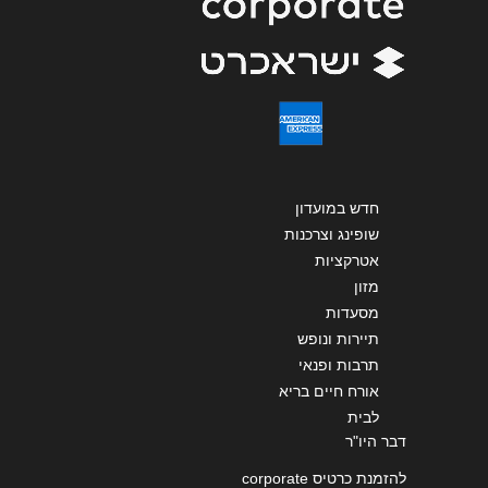
שליחה
חדש במועדון
שופינג וצרכנות
אטרקציות
מזון
מסעדות
תיירות ונופש
תרבות ופנאי
אורח חיים בריא
לבית
דבר היו"ר
להזמנת כרטיס corporate