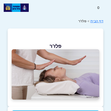
0
דף הבית
>
פלז'ר
פלז'ר