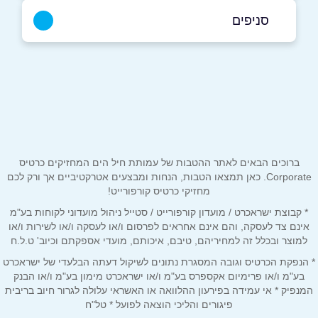
054-5914545
|
03-5092245
סניפים
ראשון לציון
שם מלא
*
סחרוב דוד 21, קניון הזהב
03-5092245
טלפון
*
ברוכים הבאים לאתר ההטבות של עמותת חיל הים המחזיקים כרטיס
אימייל
*
Corporate. כאן תמצאו הטבות, הנחות ומבצעים אטרקטיביים אך ורק לכם
מחזיקי כרטיס קורפורייט!
* קבוצת ישראכרט / מועדון קורפורייט / סטייל ניהול מועדוני לקוחות בע"מ
נושא
*
אינם צד לעסקה, והם אינם אחראים לפרסום ו/או לעסקה ו/או לשירות ו/או
אנא חזרו אלי בקשר ל...
למוצר ובכלל זה למחיריהם, טיבם, איכותם, מועדי אספקתם וכיוב' ט.ל.ח
* הנפקת הכרטיס וגובה המסגרת נתונים לשיקול דעתה הבלעדי של ישראכרט
הודעה
*
בע"מ ו/או פרימיום אקספרס בע"מ ו/או ישראכרט מימון בע"מ ו/או הבנק
המנפיק * אי עמידה בפירעון ההלוואה או האשראי עלולה לגרור חיוב בריבית
פיגורים והליכי הוצאה לפועל * טל"ח