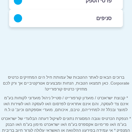
פרטי הספק
052-6772535
סניפים
מעלות-תרשיחא
שם מלא
*
הרב קוק 14
052-6772535
טלפון
*
ברוכים הבאים לאתר ההטבות של עמותת חיל הים המחזיקים כרטיס
אימייל
*
Corporate. כאן תמצאו הטבות, הנחות ומבצעים אטרקטיביים אך ורק לכם
מחזיקי כרטיס קורפורייט!
* קבוצת ישראכרט / מועדון קורפורייט / סטייל ניהול מועדוני לקוחות בע"מ
נושא
*
אינם צד לעסקה, והם אינם אחראים לפרסום ו/או לעסקה ו/או לשירות ו/או
אנא חזרו אלי בקשר ל...
למוצר ובכלל זה למחיריהם, טיבם, איכותם, מועדי אספקתם וכיוב' ט.ל.ח
* הנפקת הכרטיס וגובה המסגרת נתונים לשיקול דעתה הבלעדי של ישראכרט
הודעה
*
בע"מ ו/או פרימיום אקספרס בע"מ ו/או ישראכרט מימון בע"מ ו/או הבנק
המנפיק * אי עמידה בפירעון ההלוואה או האשראי עלולה לגרור חיוב בריבית