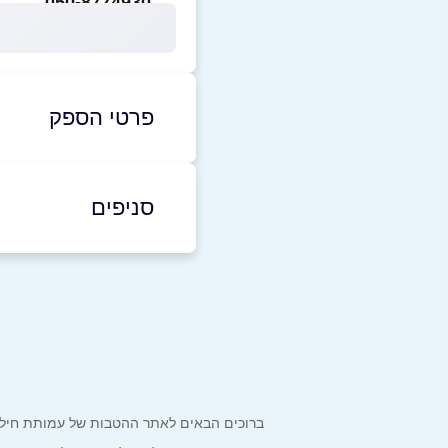
050-8774930
פרטי הספק
050-8774930
סניפים
חיפה
שם מלא
*
הנביאים 25
טלפון
*
050-8774930
נושא
*
ברוכים הבאים לאתר ההטבות של עמותת חיל הים המחזיקים כרטיס Corporate. כאן תמצאו הטבות, הנחות ומבצע
אנא חזרו אלי בקשר ל...