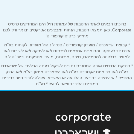
054-8357277
טלפון
*
ברוכים הבאים לאתר ההטבות של עמותת חיל הים המחזיקים כרטיס
אימייל
*
Corporate. כאן תמצאו הטבות, הנחות ומבצעים אטרקטיביים אך ורק לכם
מחזיקי כרטיס קורפורייט!
* קבוצת ישראכרט / מועדון קורפורייט / סטייל ניהול מועדוני לקוחות בע"מ
נושא
*
אינם צד לעסקה, והם אינם אחראים לפרסום ו/או לעסקה ו/או לשירות ו/או
אנא חזרו אלי בקשר ל...
למוצר ובכלל זה למחיריהם, טיבם, איכותם, מועדי אספקתם וכיוב' ט.ל.ח
* הנפקת הכרטיס וגובה המסגרת נתונים לשיקול דעתה הבלעדי של ישראכרט
הודעה
*
בע"מ ו/או פרימיום אקספרס בע"מ ו/או ישראכרט מימון בע"מ ו/או הבנק
המנפיק * אי עמידה בפירעון ההלוואה או האשראי עלולה לגרור חיוב בריבית
פיגורים והליכי הוצאה לפועל * טל"ח
שליחה