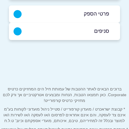
פרטי הספק
סניפים
050-6757009
הרצליה
באתר
יבנה פינת כנפי נשרים
שם מלא
*
ברוכים הבאים לאתר ההטבות של עמותת חיל הים המחזיקים כרטיס
Corporate. כאן תמצאו הטבות, הנחות ומבצעים אטרקטיביים אך ורק לכם
טלפון
*
מחזיקי כרטיס קורפורייט!
* קבוצת ישראכרט / מועדון קורפורייט / סטייל ניהול מועדוני לקוחות בע"מ
אינם צד לעסקה, והם אינם אחראים לפרסום ו/או לעסקה ו/או לשירות ו/או
אימייל
*
למוצר ובכלל זה למחיריהם, טיבם, איכותם, מועדי אספקתם וכיוב' ט.ל.ח