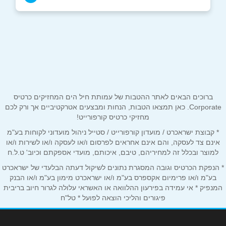
050-4611455
|
050-4611454
באתר
שם מלא
*
ברוכים הבאים לאתר ההטבות של עמותת חיל הים המחזיקים כרטיס
Corporate. כאן תמצאו הטבות, הנחות ומבצעים אטרקטיביים אך ורק לכם
מחזיקי כרטיס קורפורייט!
טלפון
*
* קבוצת ישראכרט / מועדון קורפורייט / סטייל ניהול מועדוני לקוחות בע"מ
אינם צד לעסקה, והם אינם אחראים לפרסום ו/או לעסקה ו/או לשירות ו/או
למוצר ובכלל זה למחיריהם, טיבם, איכותם, מועדי אספקתם וכיוב' ט.ל.ח
אימייל
*
* הנפקת הכרטיס וגובה המסגרת נתונים לשיקול דעתה הבלעדי של ישראכרט
בע"מ ו/או פרימיום אקספרס בע"מ ו/או ישראכרט מימון בע"מ ו/או הבנק
המנפיק * אי עמידה בפירעון ההלוואה או האשראי עלולה לגרור חיוב בריבית
נושא
*
פיגורים והליכי הוצאה לפועל * טל"ח
אנא חזרו אלי בקשר ל...