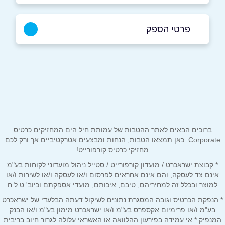
פרטי הספק
1700-50-44-64
שם מלא
*
ברוכים הבאים לאתר ההטבות של עמותת חיל הים המחזיקים כרטיס
טלפון
*
Corporate. כאן תמצאו הטבות, הנחות ומבצעים אטרקטיביים אך ורק לכם
מחזיקי כרטיס קורפורייט!
אימייל
*
* קבוצת ישראכרט / מועדון קורפורייט / סטייל ניהול מועדוני לקוחות בע"מ
אינם צד לעסקה, והם אינם אחראים לפרסום ו/או לעסקה ו/או לשירות ו/או
למוצר ובכלל זה למחיריהם, טיבם, איכותם, מועדי אספקתם וכיוב' ט.ל.ח
נושא
*
* הנפקת הכרטיס וגובה המסגרת נתונים לשיקול דעתה הבלעדי של ישראכרט
בע"מ ו/או פרימיום אקספרס בע"מ ו/או ישראכרט מימון בע"מ ו/או הבנק
אנא חזרו אלי בקשר ל...
המנפיק * אי עמידה בפירעון ההלוואה או האשראי עלולה לגרור חיוב בריבית