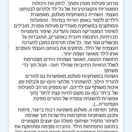
מרחב פעילות מזמין ותומך, לחזק את היכולות
המוטוריות והקוגניטיביות של כל ילד ולתרום לבטחונו
העצמי. השהייה במשחקיות פעלטון, מאפשרת
לילדים ללמוד באופן חווייתי במיוחד. ההפעלות
והמתקנים במשחקיה מעודדים פעילות גופנית, מובילים
לשיפור המוטוריקה הגסה והעדינה, שיפור מיומנויות
חברתיות, התנסות חיובית באתגרים, התגברות על
מכשולים ועוד ועוד. כל אלה תורמים כמובן להערכה
העצמית של הילד, מחזקים את בטחונו העצמי והופכים
אותו לילד מאושר ושמח יותר.
תחושות ההנאה, האושר ושמחת החיים מצטרפות
לשלל החוויות החיוביות שהילד חווה - הכול תוך כדי
משחק!
השהות במשחקיות פעלטון מאפשרות גם להורים
להוריד הילוך, להשתחרר מלחצי היום-יום ולבלות זמן
איכות משותף עם ילדיהם. יש מספיק מרחב לפעילות
של 'ביחד' כמו גם מקום להיות קצת 'לחוד' (תוך
אפשרות להשגחה צמודה של ההורים מפינת
הקפיטריה...).
מתוך תפיסה זו, פעלטון משקיעה רבות בייצור, פיתוח
ותכנון משחקיות מתקדמות וחדשניות תוך שאיפה
לשיפור מתמיד ושיתופי פעולה עם יועצים מקצועיים
בתחום התפתחות הילד. החברה מקימה ומתחזקת את