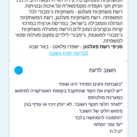
המשחקיות והמתקנים ליצירת חוויית הנאה חיובית ככל
הניתן תוך הקפדה מקסימאלית על איכות ובטיחות.
רשת משחקיות פעלטון - משחקיות ג'ימבורי לכל
המשפחה. רשת משחקיות פעלטון, רשת המשחקיות
הגדולה והמובילה בישראל, בפריסה ארצית במרכזי
קניות ובקניונים המובילים.הרשת מפעילה משחקיות
ג'ימבורי לפעוטות, ג'ימבורי לילדים ומקום פעילות ופנאי
למשפחה.
סניפי רשת פעלטון
- ישפרו פלאנט - באר שבע
לבדיקת יתרת השובר
חשוב לדעת
*בשבתות וחגים המחיר הינו שעתי
*יש להציג את הקוד שהתקבל בקופות האטרקציה למימוש
במערכת מולטיפס
*לאחר חלוף תוקף השובר, לא יינתן זיכוי או עודף בגין
מימוש חלקי של השובר
*התמונה להמחשה בלבד
*עד גמר המלאי
*ט.ל.ח