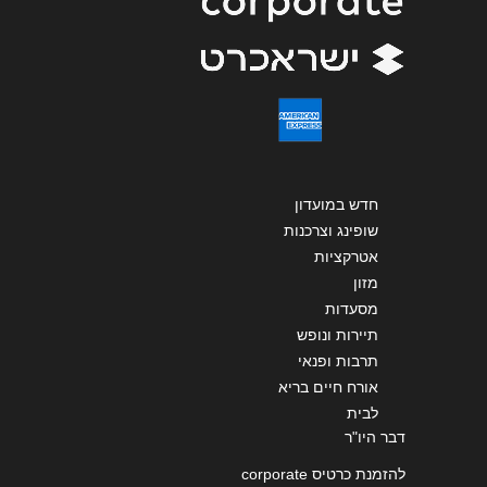
קיבוץ מלכיה
שליחה
04-6883040
חדש במועדון
שופינג וצרכנות
אטרקציות
מזון
מסעדות
תיירות ונופש
תרבות ופנאי
אורח חיים בריא
לבית
דבר היו"ר
להזמנת כרטיס corporate