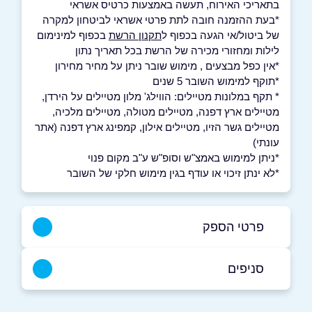
בתאריכי האירוח, תעשה באמצעות כרטיס אשראי
*בעת ההזמנה חובה לתת פרטי אשראי לביטחון למקרה
של ביטול/אי הגעה בכפוף ל
תקנון הרשת
בכפוף למינימום
לילות ומחזורי מכירה של הרשת בכל תאריך נתון
*אין כפל מבצעים , מימוש שובר ניתן על מחיר מחירון
*תוקף למימוש השובר 5 שנים
* תקף במלונות מטיילים: הווילג' מלון מטיילים על הירדן,
מטיילים ארץ דפנה, מטיילים מטולה, מטיילים מלכיה,
מטיילים גשר הזיו, מטיילים אילון, קמפינג ארץ דפנה (אתר
עונתי)
*ניתן למימוש באמצ"ש וסופ"ש ע"ב מקום פנוי
*לא ינתן זיכוי או עודף בגין מימוש חלקי של השובר
פרטי הספק
04-6883040
סניפים
באתר
בפייסבוק
מטולה