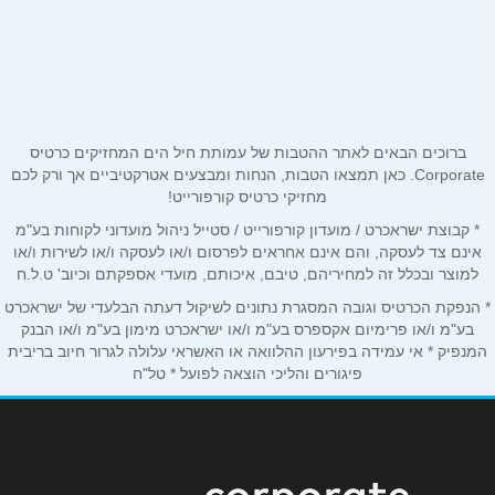
הראשונים 52 הראשונים 52
04-6883040
שם מלא
*
קיבוץ איילון
טלפון
*
ברוכים הבאים לאתר ההטבות של עמותת חיל הים המחזיקים כרטיס
Corporate. כאן תמצאו הטבות, הנחות ומבצעים אטרקטיביים אך ורק לכם
מחזיקי כרטיס קורפורייט!
קיבוץ איילון
אימייל
*
* קבוצת ישראכרט / מועדון קורפורייט / סטייל ניהול מועדוני לקוחות בע"מ
04-6883040
אינם צד לעסקה, והם אינם אחראים לפרסום ו/או לעסקה ו/או לשירות ו/או
למוצר ובכלל זה למחיריהם, טיבם, איכותם, מועדי אספקתם וכיוב' ט.ל.ח
נושא
*
* הנפקת הכרטיס וגובה המסגרת נתונים לשיקול דעתה הבלעדי של ישראכרט
קיבוץ גשר הזיו
אנא חזרו אלי בקשר ל...
בע"מ ו/או פרימיום אקספרס בע"מ ו/או ישראכרט מימון בע"מ ו/או הבנק
המנפיק * אי עמידה בפירעון ההלוואה או האשראי עלולה לגרור חיוב בריבית
פיגורים והליכי הוצאה לפועל * טל"ח
קיבוץ גשר הזיו
הודעה
*
04-6883040
קיבוץ מלכיה