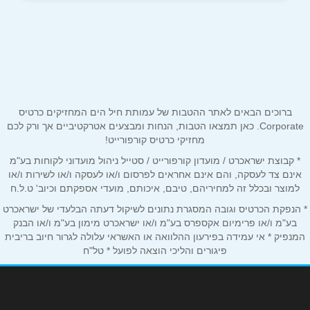
יבנה
שד' דואני פינת ז'בוטינסקי
08-9320000
שם מלא
*
טלפון
*
ברוכים הבאים לאתר ההטבות של עמותת חיל הים המחזיקים כרטיס
Corporate. כאן תמצאו הטבות, הנחות ומבצעים אטרקטיביים אך ורק לכם
מחזיקי כרטיס קורפורייט!
אימייל
*
* קבוצת ישראכרט / מועדון קורפורייט / סטייל ניהול מועדוני לקוחות בע"מ
אינם צד לעסקה, והם אינם אחראים לפרסום ו/או לעסקה ו/או לשירות ו/או
למוצר ובכלל זה למחיריהם, טיבם, איכותם, מועדי אספקתם וכיוב' ט.ל.ח
נושא
*
* הנפקת הכרטיס וגובה המסגרת נתונים לשיקול דעתה הבלעדי של ישראכרט
אנא חזרו אלי בקשר ל...
בע"מ ו/או פרימיום אקספרס בע"מ ו/או ישראכרט מימון בע"מ ו/או הבנק
המנפיק * אי עמידה בפירעון ההלוואה או האשראי עלולה לגרור חיוב בריבית
פיגורים והליכי הוצאה לפועל * טל"ח
הודעה
*