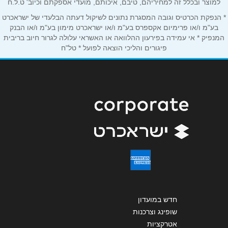
למוצר ובכלל זה למחיריהם, טיבם, איכותם, מועדי אספקתם וכיוב' ט.ל.ח
נושא
*
* הנפקת הכרטיס וגובה המסגרת נתונים לשיקול דעתה הבלעדי של ישראכרט
אנא חזרו אלי בקשר ל...
בע"מ ו/או פרימיום אקספרס בע"מ ו/או ישראכרט מימון בע"מ ו/או הבנק
המנפיק * אי עמידה בפירעון ההלוואה או האשראי עלולה לגרור חיוב בריבית
פיגורים והליכי הוצאה לפועל * טל"ח
הודעה
*
שליחה
חדש במועדון
שופינג וצרכנות
אטרקציות