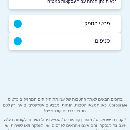
*לא תינתן הנחה עבור עסקאות במט"ח
פרטי הספק
054-4748346
|
08-6672288
סניפים
באתר
מודיעין
האורג 8
08-6672288
שם מלא
*
טלפון
*
ברוכים הבאים לאתר ההטבות של עמותת חיל הים המחזיקים כרטיס
Corporate. כאן תמצאו הטבות, הנחות ומבצעים אטרקטיביים אך ורק לכם
מחזיקי כרטיס קורפורייט!
אימייל
*
* קבוצת ישראכרט / מועדון קורפורייט / סטייל ניהול מועדוני לקוחות בע"מ
אינם צד לעסקה, והם אינם אחראים לפרסום ו/או לעסקה ו/או לשירות ו/או