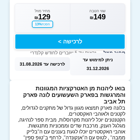
שווי הטבה
מחיר מוזל
129
149
₪
₪
13%
חסכת
לרכישה >
מחיר מוזל
— זכאות עד 5 שוברים לחודש קלנדרי
ניתן למימוש עד
לרכישה עד 31.08.2026
31.12.2026
בואו ליהנות מן האטרקציות המגוונות
והמרגשות בפארק השעשועים לונה פארק
תל אביב
בלונה פארק תמצאו מגוון גדול של מתקנים לגדולים,
לקטנים ולאוהבי האקסטרים.
הקטנטנים יוכל ליהנות מקרוסלות, מבית ספר לנהיגה,
מגלגל הענק, מרכבת שדים וממכוניות מתנגשות.
אוהבי האקסטרים יוכלו לגעת בעננים עם ה"בלייק
ממבה" , לטוס עם ה"אנקונדה", לרחף ב"טופ ספין"