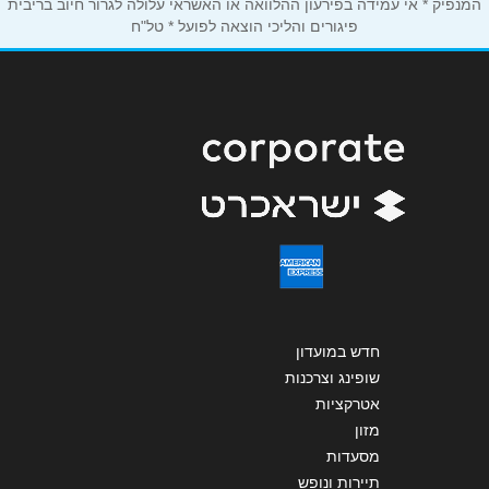
המנפיק * אי עמידה בפירעון ההלוואה או האשראי עלולה לגרור חיוב בריבית
נושא
*
פיגורים והליכי הוצאה לפועל * טל"ח
אנא חזרו אלי בקשר ל...
הודעה
*
שליחה
חדש במועדון
שופינג וצרכנות
אטרקציות
מזון
מסעדות
תיירות ונופש