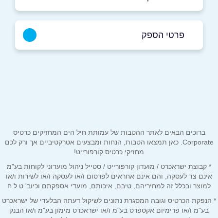
פרטי הספק
036427080
באתר
שם מלא
*
ברוכים הבאים לאתר ההטבות של עמותת חיל הים המחזיקים כרטיס
Corporate. כאן תמצאו הטבות, הנחות ומבצעים אטרקטיביים אך ורק לכם
מחזיקי כרטיס קורפורייט!
טלפון
*
* קבוצת ישראכרט / מועדון קורפורייט / סטייל ניהול מועדוני לקוחות בע"מ
אינם צד לעסקה, והם אינם אחראים לפרסום ו/או לעסקה ו/או לשירות ו/או
למוצר ובכלל זה למחיריהם, טיבם, איכותם, מועדי אספקתם וכיוב' ט.ל.ח
אימייל
*
* הנפקת הכרטיס וגובה המסגרת נתונים לשיקול דעתה הבלעדי של ישראכרט
בע"מ ו/או פרימיום אקספרס בע"מ ו/או ישראכרט מימון בע"מ ו/או הבנק