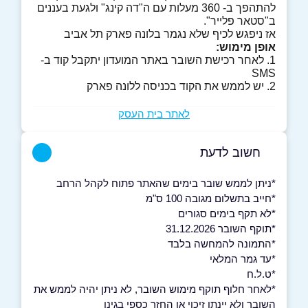
להתהפך ב- 360 מעלות עם ה"דה קינג" ולגעת בעננים
ב"סטאר פלייר".
אז ניפגש לכיף שלא נגמר בלונה פארק תל אביב
אופן מימוש:
1. לאחר רכישת השובר באתר המועדון יתקבל קוד ב-
SMS
2. יש לממש את הקוד בכניסה ללונה פארק
לאתר בית העסק
חשוב לדעת
*ניתן לממש שובר בימים שהאתר פתוח לקהל הרחב
*חייב בתשלום מגובה 100 ס"מ
*לא תקף בימים סגורים
*תוקף השובר 31.12.2026
*התמונה להמחשה בלבד
*עד גמר המלאי
*ט.ל.ח
*לאחר חלוף תוקף מימוש השובר, לא ניתן יהיה לממש את
השובר ולא יינתן זיכוי או החזר כספי בגינו