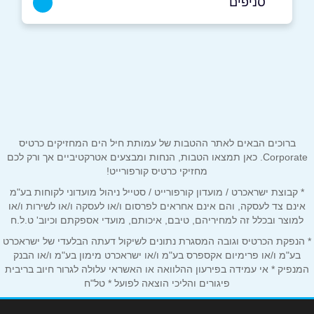
סניפים
תיאטרון חיפה
שם מלא
*
פבזנר 50
04-8600500
טלפון
*
ברוכים הבאים לאתר ההטבות של עמותת חיל הים המחזיקים כרטיס
אימייל
*
Corporate. כאן תמצאו הטבות, הנחות ומבצעים אטרקטיביים אך ורק לכם
מחזיקי כרטיס קורפורייט!
* קבוצת ישראכרט / מועדון קורפורייט / סטייל ניהול מועדוני לקוחות בע"מ
נושא
*
אינם צד לעסקה, והם אינם אחראים לפרסום ו/או לעסקה ו/או לשירות ו/או
אנא חזרו אלי בקשר ל...
למוצר ובכלל זה למחיריהם, טיבם, איכותם, מועדי אספקתם וכיוב' ט.ל.ח
* הנפקת הכרטיס וגובה המסגרת נתונים לשיקול דעתה הבלעדי של ישראכרט
הודעה
*
בע"מ ו/או פרימיום אקספרס בע"מ ו/או ישראכרט מימון בע"מ ו/או הבנק
המנפיק * אי עמידה בפירעון ההלוואה או האשראי עלולה לגרור חיוב בריבית
פיגורים והליכי הוצאה לפועל * טל"ח