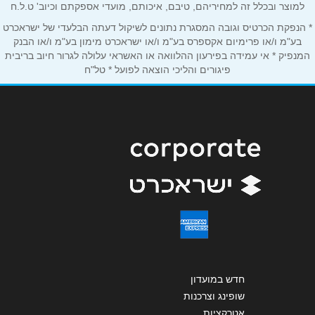
למוצר ובכלל זה למחיריהם, טיבם, איכותם, מועדי אספקתם וכיוב' ט.ל.ח
אימייל
*
* הנפקת הכרטיס וגובה המסגרת נתונים לשיקול דעתה הבלעדי של ישראכרט
בע"מ ו/או פרימיום אקספרס בע"מ ו/או ישראכרט מימון בע"מ ו/או הבנק
המנפיק * אי עמידה בפירעון ההלוואה או האשראי עלולה לגרור חיוב בריבית
נושא
*
פיגורים והליכי הוצאה לפועל * טל"ח
אנא חזרו אלי בקשר ל...
הודעה
*
שליחה
חדש במועדון
שופינג וצרכנות
אטרקציות