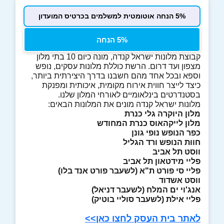
5% הנחה אוטומטית למשלמים בכרטיס המועדון
5% הנחה
קבוצת מלונות ישראל קנדה, מונה כיום 10 בתי מלון
מצפון ועד דרום. הרשת כוללת מלונות עסקים, נופש
וספא ובכל אחד מהם חשבנו בדרך היצירתית ביותר,
כיצד לייצר חווית אירוח מקומית, איכותית ומפנקת
בסטנדרטים בינלאומיים לאורחי המלון שלנו.
מלונות ישראל קנדה מונים את המלונות הבאים:
מלון היוקרה גלי כנרת
מלון לייקהאוס כנרת המחודש
כפר הנופש נופי גונן
חוות הנופש ורד הגליל
ווסט תל אביב
פליי מידטאון תל אביב
פליי סי פורט ת"א (לשעבר פורט אנד בלו)
ווסט אשדוד
אנג'וי ים המלח (לשעבר דניאל)
פליי אילת (לשעבר סוליי בוטיק)
לאתר בית העסק לחצו כאן>>