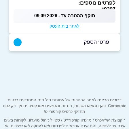
לפרטים נוספים:
9297*
תוקף ההטבה עד - 09.09.2026
לאתר בית העסק
פרטי הספק
9297*
באתר
בפייסבוק
באינסטגרם
שם מלא
*
ברוכים הבאים לאתר ההטבות של עמותת חיל הים המחזיקים כרטיס
Corporate. כאן תמצאו הטבות, הנחות ומבצעים אטרקטיביים אך ורק לכם
מחזיקי כרטיס קורפורייט!
טלפון
*
* קבוצת ישראכרט / מועדון קורפורייט / סטייל ניהול מועדוני לקוחות בע"מ
אינם צד לעסקה, והם אינם אחראים לפרסום ו/או לעסקה ו/או לשירות ו/או