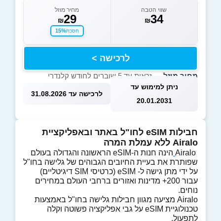
שווי הטבה
מחיר מוזל
29
34
₪
₪
15%
חסכת
לרכישה >
מחיר מוזל
— זכאות עד 5 שוברים לחודש קלנדרי
ניתן למימוש עד
לרכישה עד 31.08.2026
20.01.2031
חבילות eSIM לחו"ל באתר ובאפליקציית
Airalo ללא עמלת המרה
Airalo
הינה חנות ה-eSIM הראשונה והגדולה בעולם
שפותרת את בעיית החיובים הגבוהים של גלישה בחו"ל
על ידי מתן גישה ל- eSIM (כרטיסי SIM דיגיטליים)
עבור 200+ מדינות ואזורים ברחבי העולם במחירים
נוחים.
Airalo מציעה מגוון חבילות גלישה בחו"ל באמצעות
טכנולוגיית eSIM על גבי אפליקציה פשוטה וקלה
לתפעול.