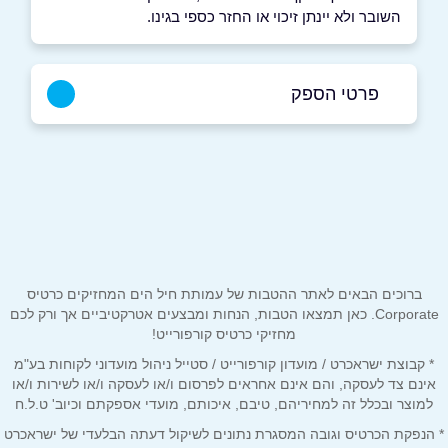
השובר ולא יינתן זיכוי או החזר כספי בגינו.
פרטי הספק
באתר
שם מלא
*
ברוכים הבאים לאתר ההטבות של עמותת חיל הים המחזיקים כרטיס
טלפון
*
Corporate. כאן תמצאו הטבות, הנחות ומבצעים אטרקטיביים אך ורק לכם
מחזיקי כרטיס קורפורייט!
* קבוצת ישראכרט / מועדון קורפורייט / סטייל ניהול מועדוני לקוחות בע"מ
אימייל
*
אינם צד לעסקה, והם אינם אחראים לפרסום ו/או לעסקה ו/או לשירות ו/או
למוצר ובכלל זה למחיריהם, טיבם, איכותם, מועדי אספקתם וכיוב' ט.ל.ח
* הנפקת הכרטיס וגובה המסגרת נתונים לשיקול דעתה הבלעדי של ישראכרט
נושא
*