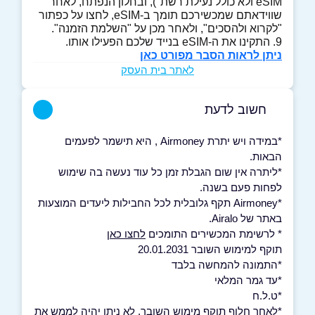
eSIM ולא כולל נעילת רשת"), ובחלון הנפתח, לאחר
שווידאתם שמכשירכם תומך ב-eSIM, לחצו על כפתור
"לקרוא ולהסכים", ולאחר מכן על "השלמת הזמנה".
9. התקינו את ה-eSIM בנייד שלכם הפעילו אותו.
ניתן לראות הסבר מפורט כאן
לאתר בית העסק
חשוב לדעת
*במידה ויש יתרת Airmoney , היא תישמר לפעמים
הבאות.
*ליתרה אין שום הגבלת זמן כל עוד נעשה בה שימוש
לפחות פעם בשנה.
*Airmoney תקף גלובלית לכל החבילות ליעדים המוצעות
באתר של Airalo.
* לרשימת המכשירים התומכים
לחצו כאן
תוקף למימוש השובר 20.01.2031
*התמונה להמחשה בלבד
*עד גמר המלאי
*ט.ל.ח
*לאחר חלוף תוקף מימוש השובר, לא ניתן יהיה לממש את