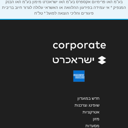
בע"מ ו/או פרימיום אקספרס בע"מ ו/או ישראכרט מימון בע"מ ו/או הבנק
אנא חזרו אלי בקשר ל...
המנפיק * אי עמידה בפירעון ההלוואה או האשראי עלולה לגרור חיוב בריבית
פיגורים והליכי הוצאה לפועל * טל"ח
הודעה
*
שליחה
חדש במועדון
שופינג וצרכנות
אטרקציות
מזון
מסעדות