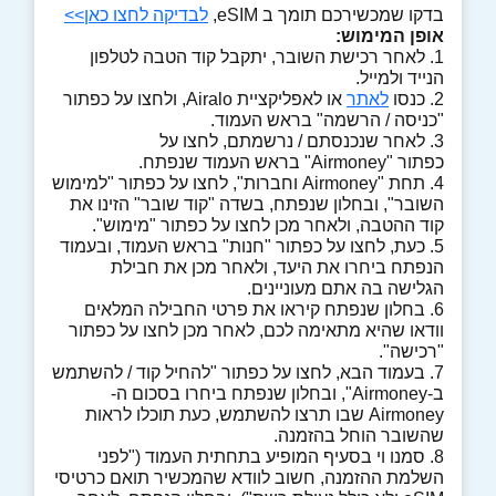
בדקו שמכשירכם תומך ב eSIM,
לבדיקה לחצו כאן>>
אופן המימוש:
1. לאחר רכישת השובר, יתקבל קוד הטבה לטלפון
הנייד ולמייל.
2. כנסו
לאתר
או לאפליקציית Airalo, ולחצו על כפתור
"כניסה / הרשמה" בראש העמוד.
3. לאחר שנכנסתם / נרשמתם, לחצו על
כפתור "Airmoney" בראש העמוד שנפתח.
4. תחת "Airmoney וחברות", לחצו על כפתור "למימוש
השובר", ובחלון שנפתח, בשדה "קוד שובר" הזינו את
קוד ההטבה, ולאחר מכן לחצו על כפתור "מימוש".
5. כעת, לחצו על כפתור "חנות" בראש העמוד, ובעמוד
הנפתח ביחרו את היעד, ולאחר מכן את חבילת
הגלישה בה אתם מעוניינים.
6. בחלון שנפתח קיראו את פרטי החבילה המלאים
וודאו שהיא מתאימה לכם, לאחר מכן לחצו על כפתור
"רכישה".
7. בעמוד הבא, לחצו על כפתור "להחיל קוד / להשתמש
ב-Airmoney", ובחלון שנפתח ביחרו בסכום ה-
Airmoney שבו תרצו להשתמש, כעת תוכלו לראות
שהשובר הוחל בהזמנה.
8. סמנו וי בסעיף המופיע בתחתית העמוד ("לפני
השלמת ההזמנה, חשוב לוודא שהמכשיר תואם כרטיסי