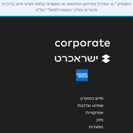
המנפיק * אי עמידה בפירעון ההלוואה או האשראי עלולה לגרור חיוב בריבית
פיגורים והליכי הוצאה לפועל * טל"ח
שליחה
חדש במועדון
שופינג וצרכנות
אטרקציות
מזון
מסעדות