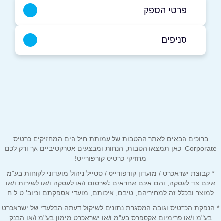
פרטי הספק
054-9914155
סניפים
ראשון לציון
שם מלא
*
חיל הרגלים 25
054-9914155
טלפון
*
ברוכים הבאים לאתר ההטבות של עמותת חיל הים המחזיקים כרטיס
אימייל
*
Corporate. כאן תמצאו הטבות, הנחות ומבצעים אטרקטיביים אך ורק לכם
מחזיקי כרטיס קורפורייט!
* קבוצת ישראכרט / מועדון קורפורייט / סטייל ניהול מועדוני לקוחות בע"מ
נושא
*
אינם צד לעסקה, והם אינם אחראים לפרסום ו/או לעסקה ו/או לשירות ו/או
אנא חזרו אלי בקשר ל...
למוצר ובכלל זה למחיריהם, טיבם, איכותם, מועדי אספקתם וכיוב' ט.ל.ח
* הנפקת הכרטיס וגובה המסגרת נתונים לשיקול דעתה הבלעדי של ישראכרט
הודעה
*
בע"מ ו/או פרימיום אקספרס בע"מ ו/או ישראכרט מימון בע"מ ו/או הבנק