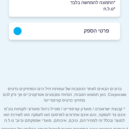
*התמונה להמחשה בלבד
*ט.ל.ח
פרטי הספק
054-2502601
באתר
בפייסבוק
באינסטגרם
ביוטיוב
שם מלא
*
ברוכים הבאים לאתר ההטבות של עמותת חיל הים המחזיקים כרטיס
Corporate. כאן תמצאו הטבות, הנחות ומבצעים אטרקטיביים אך ורק לכם
מחזיקי כרטיס קורפורייט!
טלפון
*
* קבוצת ישראכרט / מועדון קורפורייט / סטייל ניהול מועדוני לקוחות בע"מ
אינם צד לעסקה, והם אינם אחראים לפרסום ו/או לעסקה ו/או לשירות ו/או
למוצר ובכלל זה למחיריהם, טיבם, איכותם, מועדי אספקתם וכיוב' ט.ל.ח
אימייל
*