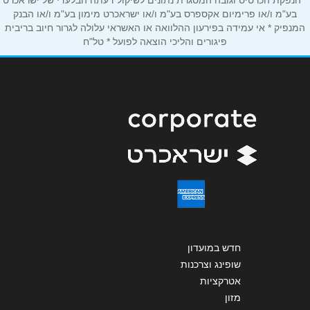
* הנפקת הכרטיס וגובה המסגרת נתונים לשיקול דעתה הבלעדי של ישראכרט
בע"מ ו/או פרימיום אקספרס בע"מ ו/או ישראכרט מימון בע"מ ו/או הבנק
המנפיק * אי עמידה בפירעון ההלוואה או האשראי עלולה לגרור חיוב בריבית
נושא
*
פיגורים והליכי הוצאה לפועל * טל"ח
אנא חזרו אלי בקשר ל...
הודעה
*
שליחה
חדש במועדון
שופינג וצרכנות
אטרקציות
מזון