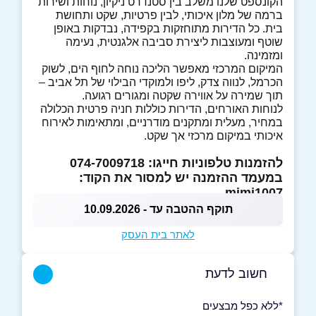
הקונספט שלנו משלב בין סטנדרט ניקיון, נוחות ושירות
ברמה של מלון איכותי, לבין פרטיות, שקט ותחושת
בית. כל הדירות מתוחזקות בקפידה, נבדקות באופן
שוטף ומעוצבות ליצירת סביבה אלגנטית, נעימה
ומזמינה.
המיקום המרכזי מאפשר הליכה נוחה לחוף הים, לשוק
הכרמל, לנווה צדק, ליפו ולמוקדי הבילוי של תל אביב –
תוך שמירה על אווירה שקטה ומגורים רגועה.
לנוחות האורחים, הדירות כוללות חניה פרטית הכלולה
במחיר, מעלית ומתקנים מודרניים, ומתאימות לאירוח
איכותי במיקום מרכזי אך שקט.
להזמנות טלפוניות חייגו: 074-7009718
במעמד ההזמנה יש למסור את הקוד:
mimi1007
תוקף ההטבה עד - 10.09.2026
לאתר בית העסק
חשוב לדעת
*ללא כפל מבצעים