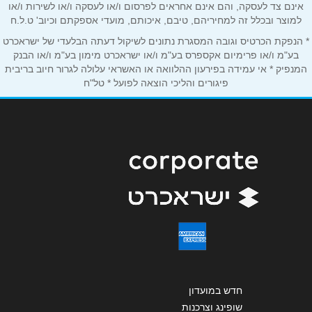
אינם צד לעסקה, והם אינם אחראים לפרסום ו/או לעסקה ו/או לשירות ו/או
למוצר ובכלל זה למחיריהם, טיבם, איכותם, מועדי אספקתם וכיוב' ט.ל.ח
נושא
*
* הנפקת הכרטיס וגובה המסגרת נתונים לשיקול דעתה הבלעדי של ישראכרט
אנא חזרו אלי בקשר ל...
בע"מ ו/או פרימיום אקספרס בע"מ ו/או ישראכרט מימון בע"מ ו/או הבנק
המנפיק * אי עמידה בפירעון ההלוואה או האשראי עלולה לגרור חיוב בריבית
פיגורים והליכי הוצאה לפועל * טל"ח
הודעה
*
שליחה
חדש במועדון
שופינג וצרכנות