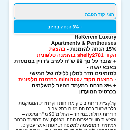
הצג קוד הטבה
+ 3% הנחה בחיוב
HaKerem Luxury
Apartments & Penthouses
15% הנחה להזמנות -
בהצגת
הקוד shelly2701 בהזמנה טלפונית
+ שובר על סך 89 ש"ח לערב ג'ז ויין במסעדת
באבא יאגה -
למזמינים חדר למלון ללילה של חמישי
-
בהצגת הקוד mimi1007 בהזמנה טלפונית
+ 3% הנחה במעמד החיוב למשלמים
בכרטיס המועדון
קולקציית דירות בוטיק מרווחות ויוקרתיות, הממוקמת
בלב שכונת כרם התימנים בתל אביב.
הדירות גדולות במיוחד – החל מ־90 מ״ר ומעלה –
ומציעות חוויית אירוח נוחה ומפנקת, עם תחושת מרחב
אמיתית, המתאימה למשפחות, זוגות ואנשי עסקים.