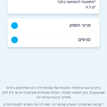
*התמונות להמחשה בלבד
*ט.ל.ח
פרטי הספק
074-7009718
סניפים
באתר
תל אביב
חיים חבשוש 23, (כרם התימנים )
074-7009718
שם מלא
*
טלפון
*
ברוכים הבאים לאתר ההטבות של עמותת חיל הים המחזיקים כרטיס
Corporate. כאן תמצאו הטבות, הנחות ומבצעים אטרקטיביים אך ורק לכם
מחזיקי כרטיס קורפורייט!
אימייל
*
* קבוצת ישראכרט / מועדון קורפורייט / סטייל ניהול מועדוני לקוחות בע"מ