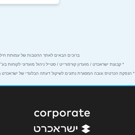
אור יהודה
שם מלא
*
המפעל 13
טלפון
*
אשדוד
נושא
*
ברוכים הבאים לאתר ההטבות של עמותת חיל הים המחזיקים כרטיס Corporate. כאן תמצאו הטבות, הנחות ומבצע
האורגים 21
אנא חזרו אלי בקשר ל...
* קבוצת ישראכרט / מועדון קורפורייט / סטייל ניהול מועדוני לקוחות ב
* הנפקת הכרטיס וגובה המסגרת נתונים לשיקול דעתה הבלעדי של ישראכרט בע"
הודעה
*
בית שמש
שדרות יגאל אלון 3
הרצליה
אמירים 1