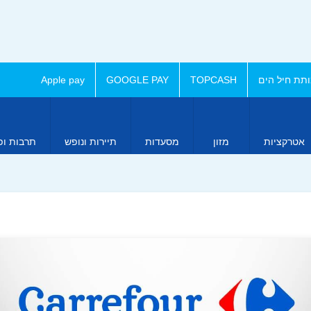
תת חיל הים
TOPCASH
GOOGLE PAY
Apple pay
אטרקציות
מזון
מסעדות
תיירות ונופש
תרבות ופ