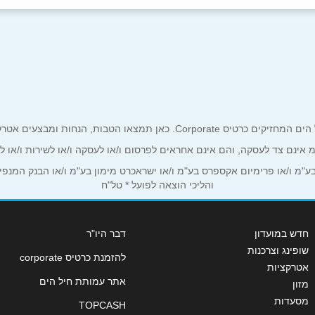
אור עקיבא
אילת
האילן 2
שדרות ח
אימייל
*
אשקלון
באר שבע
ים אטרקטיביים אך ורק לכם מחזיקי כרטיס קורפורייט!
הפנינים 38
סינמה 
ע"מ אינם צד לעסקה, והם אינם אחראים לפרסום ו/או לעסקה ו/או לשירות ו/או 
מ ו/או פרימיום אקספרס בע"מ ו/או ישראכרט מימון בע"מ ו/או הבנק המנפיק *
והליכי הוצאה לפועל * טל"ח
גבעתיים
דליית אל 
כורזין 1
חדש במועדון
דבר היו"ר
שופינג וצרכנות
להזמנת כרטיס corporate
אטרקציות
חיפה
ירושלים
אתר עמותת חיל הים
מזון
שליחה
מסעדות
TOPCASH
שדרות הנישא 134
דניאל י