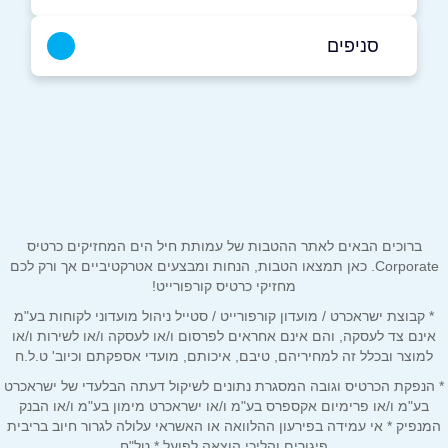
050-5459940
|
09-9551462
סניפים
הרצליה
שם מלא
*
סוקולוב 75
09-9551462
טלפון
*
ברוכים הבאים לאתר ההטבות של עמותת חיל הים המחזיקים כרטיס
אימייל
*
Corporate. כאן תמצאו הטבות, הנחות ומבצעים אטרקטיביים אך ורק לכם
מחזיקי כרטיס קורפורייט!
* קבוצת ישראכרט / מועדון קורפורייט / סטייל ניהול מועדוני לקוחות בע"מ
נושא
*
אינם צד לעסקה, והם אינם אחראים לפרסום ו/או לעסקה ו/או לשירות ו/או
אנא חזרו אלי בקשר ל...
למוצר ובכלל זה למחיריהם, טיבם, איכותם, מועדי אספקתם וכיוב' ט.ל.ח
* הנפקת הכרטיס וגובה המסגרת נתונים לשיקול דעתה הבלעדי של ישראכרט
הודעה
*
בע"מ ו/או פרימיום אקספרס בע"מ ו/או ישראכרט מימון בע"מ ו/או הבנק
המנפיק * אי עמידה בפירעון ההלוואה או האשראי עלולה לגרור חיוב בריבית
פיגורים והליכי הוצאה לפועל * טל"ח