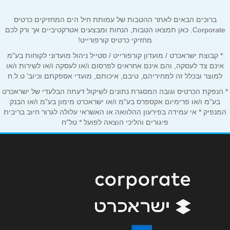
טלפון
*
ברוכים הבאים לאתר ההטבות של עמותת חיל הים המחזיקים כרטיס
Corporate. כאן תמצאו הטבות, הנחות ומבצעים אטרקטיביים אך ורק לכם
מחזיקי כרטיס קורפורייט!
אימייל
*
* קבוצת ישראכרט / מועדון קורפורייט / סטייל ניהול מועדוני לקוחות בע"מ
אינם צד לעסקה, והם אינם אחראים לפרסום ו/או לעסקה ו/או לשירות ו/או
למוצר ובכלל זה למחיריהם, טיבם, איכותם, מועדי אספקתם וכיוב' ט.ל.ח
נושא
*
* הנפקת הכרטיס וגובה המסגרת נתונים לשיקול דעתה הבלעדי של ישראכרט
אנא חזרו אלי בקשר ל...
בע"מ ו/או פרימיום אקספרס בע"מ ו/או ישראכרט מימון בע"מ ו/או הבנק
המנפיק * אי עמידה בפירעון ההלוואה או האשראי עלולה לגרור חיוב בריבית
פיגורים והליכי הוצאה לפועל * טל"ח
הודעה
*
שליחה