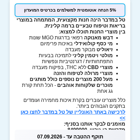
5% הנחה אוטומטית למשלמים בכרטיס המועדון
טל במדבר הינה חנות מקצועית, המתמחה במוצרי
בריאות וטיפוח טבעיים ברמה קלינית.
בין מוצרי החנות תוכלו למצוא:
דבש מאנוקה
רפואי בדרגות MGO שונות
מי כסף קולואידלי
באיכות פרימיום
זיאוליט
מבוקר מעבדה
מולטי ויטמין קליני
לתמיכה בבעיות
התפתחותיות / דגרנטיביות ונפשיות
מוצרי
CBD
ללא THC, בפיקוח מעבדה
מוצרי מרולה לטיפוח והזנה
מעל 200 מוצרים נוספים כולל מותגים
מוכרים שלקוחות אוהבים
- הכל תחת קורת
גג אחת
כלל מוצרינו עוברים בקרת איכות מחמירה ועומדים
בתקנים הגבוהים ביותר.
לרכישה באתר האונליין של טל במדבר לחצו כאן
>>
מוזמנים לבקר אותנו בסניף:
מדרשת בן גוריון, 8499000
תוקף ההטבה עד - 07.09.2026