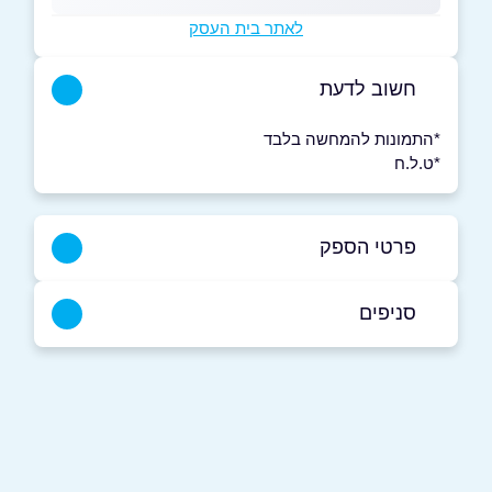
לאתר בית העסק
חשוב לדעת
*התמונות להמחשה בלבד
*ט.ל.ח
פרטי הספק
054-7579842
סניפים
באתר
שדה צין
מדרשת בן גוריון
שם מלא
*