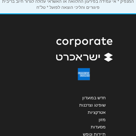
אנא חזרו אלי בקשר ל...
המנפיק * אי עמידה בפירעון ההלוואה או האשראי עלולה לגרור חיוב בריבית
פיגורים והליכי הוצאה לפועל * טל"ח
הודעה
*
שליחה
חדש במועדון
שופינג וצרכנות
אטרקציות
מזון
מסעדות
תיירות ונופש