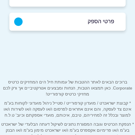
פרטי הספק
באתר
בפייסבוק
באינסטגרם
שם מלא
*
ברוכים הבאים לאתר ההטבות של עמותת חיל הים המחזיקים כרטיס
טלפון
*
Corporate. כאן תמצאו הטבות, הנחות ומבצעים אטרקטיביים אך ורק לכם
מחזיקי כרטיס קורפורייט!
* קבוצת ישראכרט / מועדון קורפורייט / סטייל ניהול מועדוני לקוחות בע"מ
אימייל
*
אינם צד לעסקה, והם אינם אחראים לפרסום ו/או לעסקה ו/או לשירות ו/או
למוצר ובכלל זה למחיריהם, טיבם, איכותם, מועדי אספקתם וכיוב' ט.ל.ח
* הנפקת הכרטיס וגובה המסגרת נתונים לשיקול דעתה הבלעדי של ישראכרט
נושא
*
בע"מ ו/או פרימיום אקספרס בע"מ ו/או ישראכרט מימון בע"מ ו/או הבנק