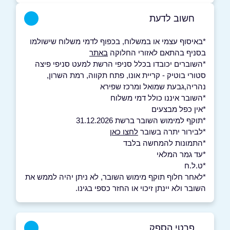
חשוב לדעת
*באיסוף עצמי או במשלוח, בכפוף לדמי משלוח שישולמו
בסניף בהתאם לאזורי החלוקה
באתר
*השוברים יכובדו בכלל סניפי הרשת למעט סניפי פיצה
סטורי בוטיק - קריית אונו, פתח תקווה, רמת השרון,
נהריה,גבעת שמואל ומרכז שפירא
*השובר איננו כולל דמי משלוח
*אין כפל מבצעים
*תוקף למימוש השובר ברשת 31.12.2026
*לבירור יתרה בשובר
לחצו כאן
*התמונות להמחשה בלבד
*עד גמר המלאי
*ט.ל.ח
*לאחר חלוף תוקף מימוש השובר, לא ניתן יהיה לממש את
השובר ולא יינתן זיכוי או החזר כספי בגינו.
פרטי הספק