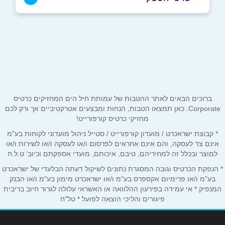
באתר
שם מלא
*
ברוכים הבאים לאתר ההטבות של עמותת חיל הים המחזיקים כרטיס
טלפון
*
Corporate. כאן תמצאו הטבות, הנחות ומבצעים אטרקטיביים אך ורק לכם
מחזיקי כרטיס קורפורייט!
* קבוצת ישראכרט / מועדון קורפורייט / סטייל ניהול מועדוני לקוחות בע"מ
אימייל
*
אינם צד לעסקה, והם אינם אחראים לפרסום ו/או לעסקה ו/או לשירות ו/או
למוצר ובכלל זה למחיריהם, טיבם, איכותם, מועדי אספקתם וכיוב' ט.ל.ח
* הנפקת הכרטיס וגובה המסגרת נתונים לשיקול דעתה הבלעדי של ישראכרט
נושא
*
בע"מ ו/או פרימיום אקספרס בע"מ ו/או ישראכרט מימון בע"מ ו/או הבנק
אנא חזרו אלי בקשר ל...
המנפיק * אי עמידה בפירעון ההלוואה או האשראי עלולה לגרור חיוב בריבית
פיגורים והליכי הוצאה לפועל * טל"ח
הודעה
*