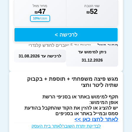
שווי הטבה
מחיר מוזל
47
52
₪
₪
10%
חסכת
לרכישה >
מחיר מוזל
— זכאות עד 5 שוברים לחודש קלנדרי
ניתן למימוש עד
לרכישה עד 31.08.2026
31.12.2026
מגש פיצה משפחתי + תוספת + בקבוק
שתיה ליטר וחצי
תקף למימוש באתר או בסניפי הרשת
אופן המימוש:
יש להציג או להזין את הקוד שהתקבל בהודעת
סמס ובמייל באתר או בסניפים
לאתר לחצו כאן >>
לבדיקת יתרת השובר
לאתר בית העסק