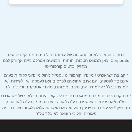
באתר
חולון
עמק יזרעאל 3
054-6809944
שם מלא
*
טלפון
*
ברוכים הבאים לאתר ההטבות של עמותת חיל הים המחזיקים כרטיס
Corporate. כאן תמצאו הטבות, הנחות ומבצעים אטרקטיביים אך ורק לכם
מחזיקי כרטיס קורפורייט!
אימייל
*
* קבוצת ישראכרט / מועדון קורפורייט / סטייל ניהול מועדוני לקוחות בע"מ
אינם צד לעסקה, והם אינם אחראים לפרסום ו/או לעסקה ו/או לשירות ו/או
למוצר ובכלל זה למחיריהם, טיבם, איכותם, מועדי אספקתם וכיוב' ט.ל.ח
נושא
*
* הנפקת הכרטיס וגובה המסגרת נתונים לשיקול דעתה הבלעדי של ישראכרט
אנא חזרו אלי בקשר ל...
בע"מ ו/או פרימיום אקספרס בע"מ ו/או ישראכרט מימון בע"מ ו/או הבנק
המנפיק * אי עמידה בפירעון ההלוואה או האשראי עלולה לגרור חיוב בריבית
פיגורים והליכי הוצאה לפועל * טל"ח
הודעה
*