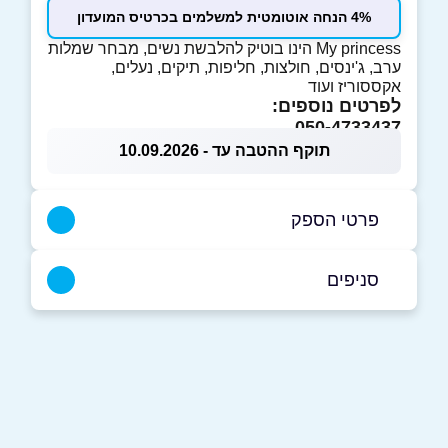
4% הנחה אוטומטית למשלמים בכרטיס המועדון
My princess הינו בוטיק להלבשת נשים, מבחר שמלות
ערב, ג'ינסים, חולצות, חליפות, תיקים, נעלים,
אקססוריז ועוד
לפרטים נוספים:
050-4733437
תוקף ההטבה עד - 10.09.2026
פרטי הספק
050-4733437
סניפים
אום אל-פחם
שם מלא
*
שכונת עין גיראר
050-4733437
טלפון
*