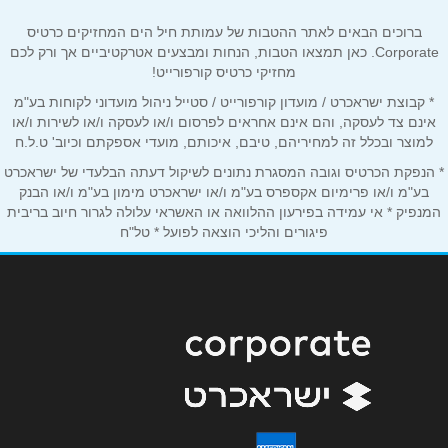
ברוכים הבאים לאתר ההטבות של עמותת חיל הים המחזיקים כרטיס
אימייל
*
Corporate. כאן תמצאו הטבות, הנחות ומבצעים אטרקטיביים אך ורק לכם
מחזיקי כרטיס קורפורייט!
* קבוצת ישראכרט / מועדון קורפורייט / סטייל ניהול מועדוני לקוחות בע"מ
נושא
*
אינם צד לעסקה, והם אינם אחראים לפרסום ו/או לעסקה ו/או לשירות ו/או
אנא חזרו אלי בקשר ל...
למוצר ובכלל זה למחיריהם, טיבם, איכותם, מועדי אספקתם וכיוב' ט.ל.ח
* הנפקת הכרטיס וגובה המסגרת נתונים לשיקול דעתה הבלעדי של ישראכרט
הודעה
*
בע"מ ו/או פרימיום אקספרס בע"מ ו/או ישראכרט מימון בע"מ ו/או הבנק
המנפיק * אי עמידה בפירעון ההלוואה או האשראי עלולה לגרור חיוב בריבית
פיגורים והליכי הוצאה לפועל * טל"ח
שליחה