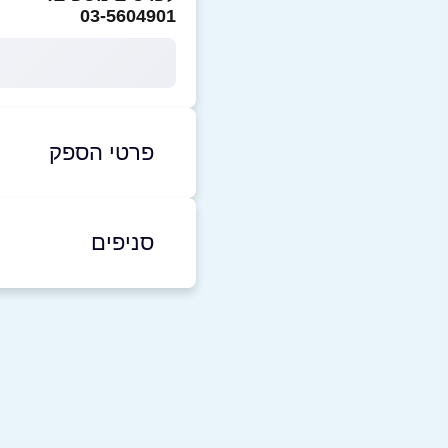
03-5604901
פרטי הספק
03-5604901
סניפים
בת ים
שם מלא
*
בלפור 116
טלפון
*
03-5604901
נושא
*