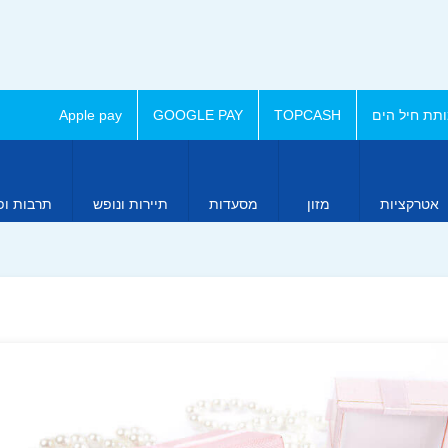
תת חיל הים
TOPCASH
GOOGLE PAY
Apple pay
אטרקציות
מזון
מסעדות
תיירות ונופש
תרבות ופ