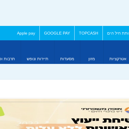
תת חיל הים
TOPCASH
GOOGLE PAY
Apple pay
אטרקציות
מזון
מסעדות
תיירות ונופש
תרבות ופ