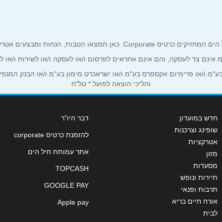
ים אטרקטיביים אך ורק לכם מחזיקי כרטיס קורפורייט!
ע"מ אינם צד לעסקה, והם אינם אחראים לפרסום ו/או לעסקה ו/או לשירות ו/או 
אימייל
*
מ ו/או פרימיום אקספרס בע"מ ו/או ישראכרט מימון בע"מ ו/או הבנק המנפיק *
והליכי הוצאה לפועל * טל"ח
חדש במועדון
דבר היו"ר
שופינג וצרכנות
להזמנת כרטיס corporate
אטרקציות
אתר עמותת חיל הים
מזון
מסעדות
TOPCASH
תיירות ונופש
GOOGLE PAY
תרבות ופנאי
אורח חיים בריא
Apple pay
לבית
שליחה